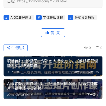
出处：https://123how.com/71730.html
缘
创
业
AIGC海报设计
字体排版课程
版式设计教程
网
赞
(0)
生成海报
0
0
职场晋升进阶指南：深耕七大成长方向，提前修炼管理
能力实现快速提拔
上一篇
2026-06-02 20:35
AI服装短片创作课：用商品图与穿搭原图，抖音智能成
片一键生成带货视频
2026-06-03 12:35
下一篇