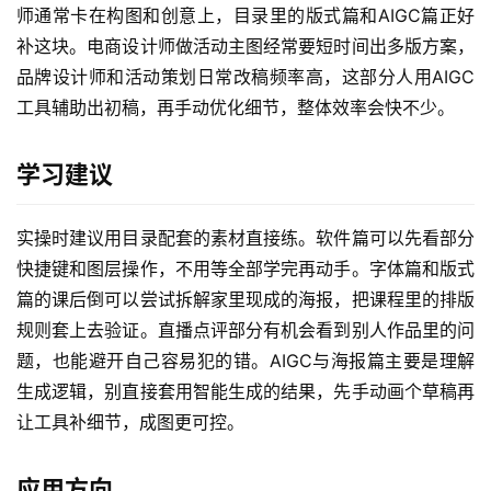
师通常卡在构图和创意上，目录里的版式篇和AIGC篇正好
补这块。电商设计师做活动主图经常要短时间出多版方案，
品牌设计师和活动策划日常改稿频率高，这部分人用AIGC
工具辅助出初稿，再手动优化细节，整体效率会快不少。
学习建议
实操时建议用目录配套的素材直接练。软件篇可以先看部分
快捷键和图层操作，不用等全部学完再动手。字体篇和版式
首
篇的课后倒可以尝试拆解家里现成的海报，把课程里的排版
页
规则套上去验证。直播点评部分有机会看到别人作品里的问
题，也能避开自己容易犯的错。AIGC与海报篇主要是理解
网
创
生成逻辑，别直接套用智能生成的结果，先手动画个草稿再
快
让工具补细节，成图更可控。
讯
应用方向