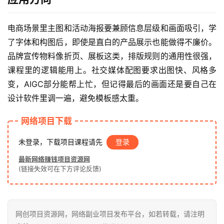
赚
电商场景里主图和活动海报要兼顾信息层级和画面吸引，学
钱
项
了字体和构图后，即使是直白的产品展示也能做得不廉价。
目
品牌宣传物料像折页、展板这类，排版规则的通用性很强，
课程里的逻辑能用上。社交媒体配图要求出图快、风格多
变，AIGC部分能帮上忙，但记得最后的画面还是要自己在
中
设计软件里调一遍，避免模板感太重。
创
网
网络项目下载
未登录，下载项目课程请先
登录
冒
最新网络赚钱项目资源网
泡
(链接失效可在下方评论反馈)
网
网创项目资源网，网络副业项目发布平台，如若转载，请注明
福