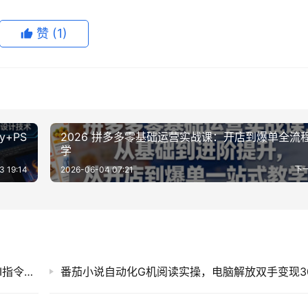
赞
(1)
y+PS
2026 拼多多零基础运营实战课：开店到爆单全流
学
3 19:14
2026-06-04 07:21
下
抖音90W粉博主影视解说课：精选爆款文案+AI指令+剪辑配音变现