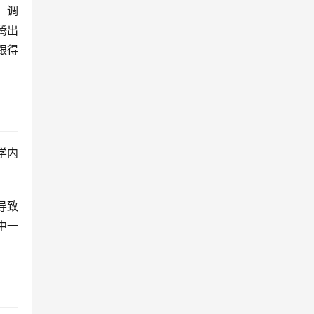
、调
腾出
跟得
学内
导致
中一