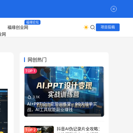
福缘论坛
福缘创业网
项目投稿
网创热门
3.1K
AI+PPT设计变现训练营，90天接单实
战，AI工具赋能副业赚钱
抖音AI伪记录片全攻略：