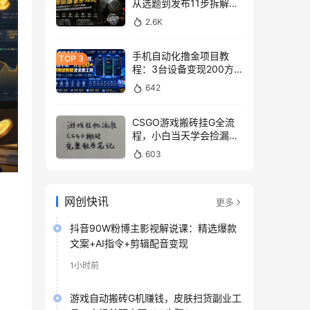
从选题到发布11步拆解，
零基础做出高流量真实感
2.6K
内容
手机自动化撸金项目教
程：3台设备变现200方
法，零门槛脚本工具与平
642
台玩法
CSGO游戏搬砖挂G全流
程，小白当天学会捡漏见
收益
603
网创快讯
更多
抖音90W粉博主影视解说课：精选爆款
文案+AI指令+剪辑配音变现
1小时前
游戏自动搬砖G机赚钱，皮肤扫货副业工