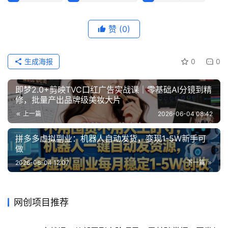
业
网
赞
(0)
生成海报
0
0
即梦2.0+剪映TVC口红广告实战课｜零基础AI分镜到精
修，批量产出品牌级美妆大片
上一篇
2026-06-04 08:42
拼多多虚拟副业：机器人自动发货，变现1-5W新手可
做
2026-06-04 12:07
下一篇
网创项目推荐