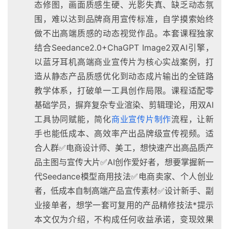
态修图，画面质感生硬、光影失真、缺乏动态氛
围，难以达到品牌商用宣传标准，自学摸索始终
做不出高端质感的动态视觉作品。本套课程独家
结合Seedance2.0+ChaGPT Image2双AI引擎，
以蓝牙耳机高端商业宣传片为核心实战案例，打
造从静态产品质感优化到动态成片输出的全链路
教学体系，打破单一工具创作局限。课程适配零
基础学员，摒弃复杂专业渲染、剪辑理论，用双AI
工具协同赋能，简化
商业宣传片制作
流程，让新
手也能低成本、高效率产出品牌级宣传视频。适
合人群✅电商设计师、美工，想快速产出高品质产
品主图与宣传大片✅AI创作爱好者，想要掌握新一
代Seedance模型商用技法✅电商卖家、个人创业
者，低成本自制高端产品宣传素材✅设计新手、副
业接单者，想学一套可复用的产品精修技法*提示
本文仅为介绍，不构成任何收益承诺，变现效果