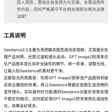
因人而异，需结合自身努力与实操，合理运用所
学内容，同时严格遵守平台相关规则与相关法律
法规*
工具说明
Seedance2.0主要负责把静态图变成动态视频，尤其擅长处
首
理产品材质、光影过渡和镜头运动。GPT Image2则用来优
页
化产品图本身比如补全缺失的细节、统一背景、调整光线，
让输入给Seedance的素材更干净。
网
这套组合的思路是：先用GPT Image2把单张产品图修到接
创
快
近商业棚拍的效果，再让Seedance根据这张图生成流畅的
讯
宣传镜头。实际操作时可能遇到Seedance对复杂背景处理
不稳定的情况，这时提前用GPT Image2把背景简化或纯色
化，效果会好很多。
赚