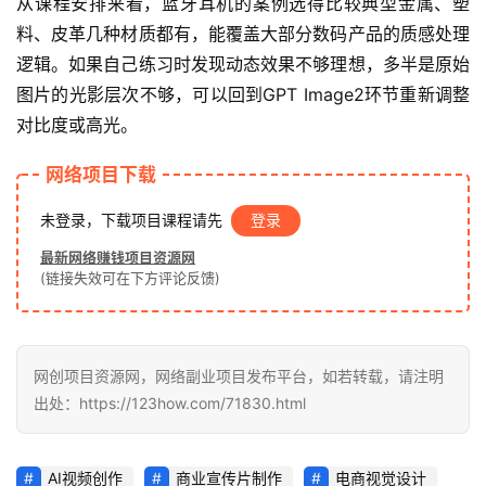
从课程安排来看，蓝牙耳机的案例选得比较典型金属、塑
钱
料、皮革几种材质都有，能覆盖大部分数码产品的质感处理
项
逻辑。如果自己练习时发现动态效果不够理想，多半是原始
目
图片的光影层次不够，可以回到GPT Image2环节重新调整
对比度或高光。
中
网络项目下载
创
网
未登录，下载项目课程请先
登录
最新网络赚钱项目资源网
(链接失效可在下方评论反馈)
冒
泡
网
网创项目资源网，网络副业项目发布平台，如若转载，请注明
出处：https://123how.com/71830.html
福
缘
AI视频创作
商业宣传片制作
电商视觉设计
创