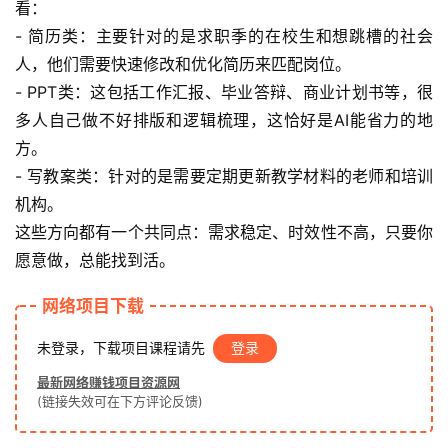
看：
- 简历类：主要针对的是求职季的在校生和想跳槽的社会
人，他们需要快速修改和优化简历来匹配岗位。
赚
钱
- PPT类：这包括工作汇报、毕业答辩、商业计划书等，很
项
多人自己做不好排版和逻辑梳理，这恰好是AI能省力的地
目
方。
- 写教案类：针对的是需要定期更新教学材料的老师和培训
机构。
中
这些方向都有一个共同点：需求稳定、时效性不高，只要你
创
愿意做，总能找到活。
网
网络项目下载
冒
未登录，下载项目课程请先
登录
泡
最新网络赚钱项目资源网
网
(链接失效可在下方评论反馈)