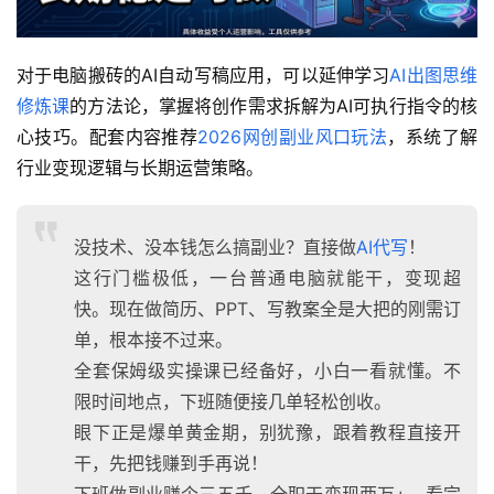
对于电脑搬砖的AI自动写稿应用，可以延伸学习
AI出图思维
修炼课
的方法论，掌握将创作需求拆解为AI可执行指令的核
心技巧。配套内容推荐
2026网创副业风口玩法
，系统了解
行业变现逻辑与长期运营策略。
没技术、没本钱怎么搞副业？直接做
AI代写
！
这行门槛极低，一台普通电脑就能干，变现超
快。现在做简历、PPT、写教案全是大把的刚需订
单，根本接不过来。
全套保姆级实操课已经备好，小白一看就懂。不
限时间地点，下班随便接几单轻松创收。
眼下正是爆单黄金期，别犹豫，跟着教程直接开
干，先把钱赚到手再说！
下班做副业赚个三五千，全职干变现两万+。看完