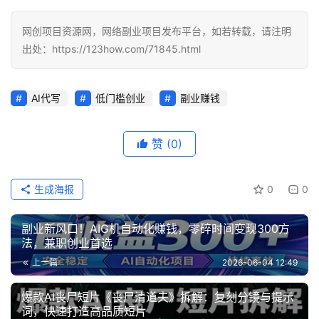
福
网创项目资源网，网络副业项目发布平台，如若转载，请注明
缘
创
出处：https://123how.com/71845.html
业
网
AI代写
低门槛创业
副业赚钱
赞
(0)
生成海报
0
0
副业新风口！AIG机自动化赚钱，零碎时间变现300方
法，兼职创业首选
上一篇
2026-06-04 12:49
爆款AI丧尸短片《丧尸清道夫》拆解：复刻分镜与提示
词，快速打造高品质短片