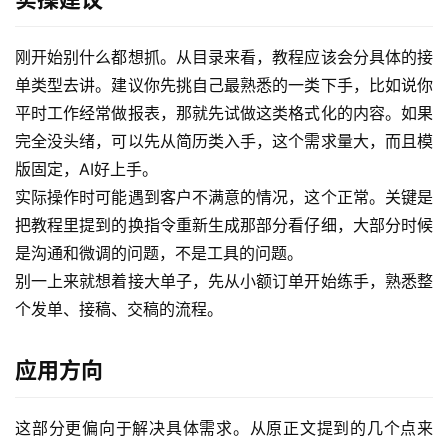
刚开始别什么都想抓。从目录来看，教程应该会分具体的接
单类型去讲。建议你先挑自己最熟悉的一类下手，比如说你
平时工作经常做报表，那就先试做这类格式化的内容。如果
完全没头绪，可以先从简历类入手，这个需求量大，而且模
版固定，AI好上手。
实际操作时可能遇到客户不满意的情况，这个正常。关键是
把教程里提到的换指令重新生成那部分看仔细，大部分时候
是沟通和微调的问题，不是工具的问题。
别一上来就想着接大单子，先从小额订单开始练手，熟悉整
首
页
个发单、接稿、交稿的流程。
网
应用方向
创
快
这部分更偏向于解决具体需求。从原正文提到的几个点来
讯