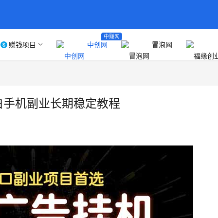
中赚网
赚钱项目
中创网
冒泡网
白手机副业长期稳定教程