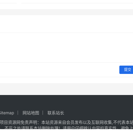
提交
Sitemap
网站地图
联系站长
项目资源网
免责声明：本站资源来自会员发布以及互联网收集,不代表本站
议、不妥之处请联系本站删除处理！请用户仔细辨认内容的真实性，避免上