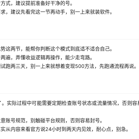
付方式，建议提前准备好干净的号。
要求，建议先看完这一节再动手，别一上来就装软件。  
优势这两节，能帮你判断这个模式到底适不适合自己。
看两遍，弄懂收益逻辑再操作，能少走弯路。
试跑两三天，别一上来就想着变现500方法，先跑通流程再说。 
了。实际过程中可能需要定期检查账号状态或流量情况，否则容
注意账号规范，别触碰平台规则，否则容易封号。
其实从内容来看官方说24小时到两天内见效，耐心点，别急。