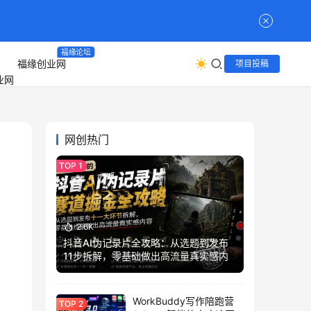
福缘论坛
福缘创业网
项目投稿
网创热门
2.6K
抖音AI伪记录片全攻略：从选题到发布
11步拆解，零基础做出高流量真实感内
容
WorkBuddy写作陪跑营