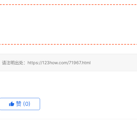
ttps://123how.com/71967.html
赞
(0)