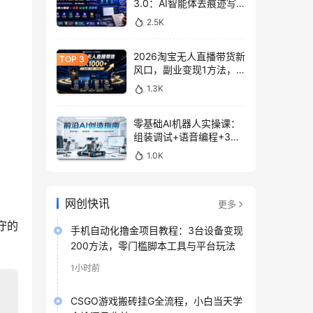
3.0：AI智能体去痕迹写
作，头条公众号百家号变
2.5K
现
2026淘宝无人直播带货新
风口，副业变现1方法，
无违规稳定可长期操作
1.3K
零基础AI机器人实操课：
组装调试+语音编程+3D
建模打印入门
1.0K
网创快讯
更多
守的
手机自动化撸金项目教程：3台设备变现
200方法，零门槛脚本工具与平台玩法
1小时前
CSGO游戏搬砖挂G全流程，小白当天学