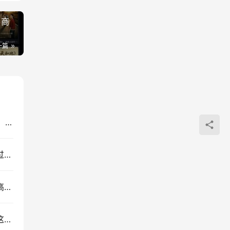
+商
一篇
AI历史人物Vlog制作课，零基础不露脸短视频变现，附提示词素材
拼多多虚拟电商自动发货实操，新手副业单店变现过万玩法
成功人士精力管理秘诀：不被感情纠缠，专注事业高效能
让女人无法抵抗的男人，靠的不是颜值和钱，而是这3个手段