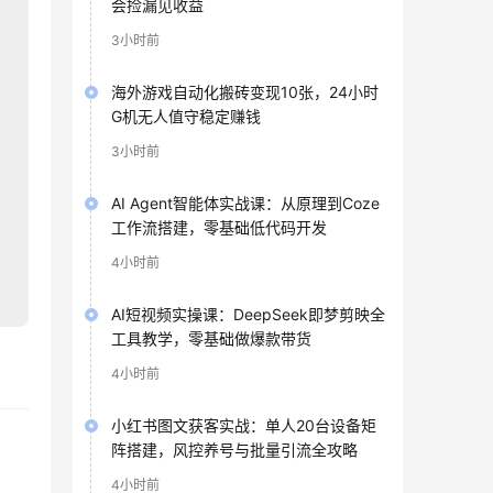
会捡漏见收益
3小时前
海外游戏自动化搬砖变现10张，24小时
G机无人值守稳定赚钱
3小时前
AI Agent智能体实战课：从原理到Coze
工作流搭建，零基础低代码开发
4小时前
AI短视频实操课：DeepSeek即梦剪映全
工具教学，零基础做爆款带货
4小时前
小红书图文获客实战：单人20台设备矩
阵搭建，风控养号与批量引流全攻略
4小时前