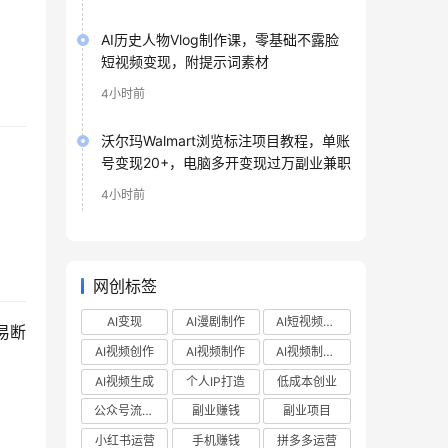
AI历史人物Vlog制作课，零基础不露脸
短视频变现，附提示词素材
4小时前
沃尔玛Walmart浏览标注项目教程，单账
号变现20+，电脑多开变现过万副业兼职
4小时前
 
网创标签
AI变现
AI漫剧制作
AI短视频制作
易断
AI视频创作
AI视频制作
AI视频制作教程
AI视频生成
个人IP打造
低成本创业
公众号流量主
副业赚钱
副业项目
小红书运营
手机赚钱
拼多多运营