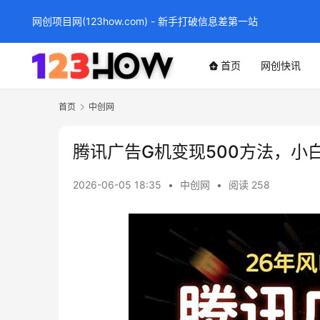
网创项目网(123how.com) - 新手打破信息差第一站
首页
网创快讯
首页
中创网
腾讯广告G机变现500方法，小
2026-06-05 18:35
•
中创网
•
阅读 258