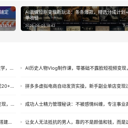
铺定
AI温情短剧变现新玩法：条条爆款，精选分成计划
单收徒
5 15:14
2026-06-05 18:42
下
AI短视频实操课：DeepSeek即梦剪映全工具教学，零基础做爆款带货
沃尔玛Walmart浏览标注项目教程，单账号变现20+，电脑多开变现过万副业兼职
AI广告G机副业新风口，设备托管24小时自动变现，小白零基础当天上手盈利
Agent智能体0到1系统课：零基础Coze工作流搭建与自动化实战