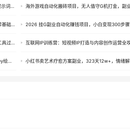
AI自媒体实操变现课：AI短剧漫剧动画制作与提示词运镜技巧，0基础副业赚钱
萌娃吃播短视频教程：长短视频双赛道实操，零基础保姆级教学，从素材剪辑到变现全攻略
20
2026快手荧光计划短剧搬运零粉可做，附MT工具过原创教程
互联网IP训练营：短视频IP打造与内容创作运营全
AIGC新媒体实战课：AI短视频制作+Midjourney绘图+数字人零基础入门
小红