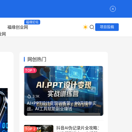
福缘论坛
福缘创业网
项目投稿
网创热门
3.1K
AI+PPT设计变现训练营，90天接单实
战，AI工具赋能副业赚钱
抖音AI伪记录片全攻略：