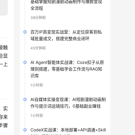
基础掌握短剧漫剧动画制作与爆款变现
全流程
38分钟前
百万IP高变现实战营：从定位获客到私
域批量成交，搭建完整商业闭环
接触
45分钟前
些显
AI Agent智能体实战课：Coze扣子从原
一上
理到搭建，零基础学会工作流与RAG知
识库
1小时前
AI自媒体实操变现课：AI短剧漫剧动画制
作与提示词运镜技巧，0基础副业赚钱
。实
1小时前
容来
步骤
CodeX实战课：本地部署+API调通+Skill