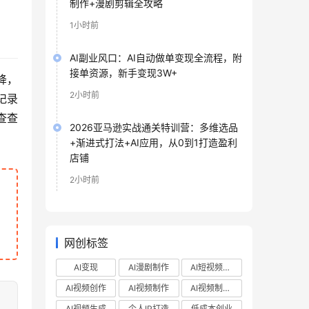
制作+漫剧剪辑全攻略
1小时前
AI副业风口：AI自动做单变现全流程，附
接单资源，新手变现3W+
降，
2小时前
记录
查查
2026亚马逊实战通关特训营：多维选品
+渐进式打法+AI应用，从0到1打造盈利
店铺
2小时前
网创标签
AI变现
AI漫剧制作
AI短视频制作
AI视频创作
AI视频制作
AI视频制作教程
AI视频生成
个人IP打造
低成本创业