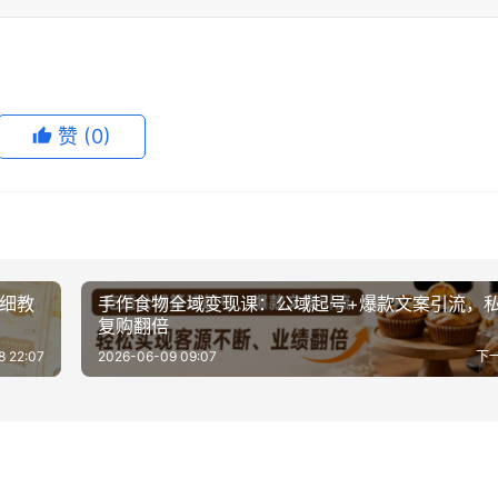
赞
(0)
详细教
手作食物全域变现课：公域起号+爆款文案引流，
复购翻倍
8 22:07
2026-06-09 09:07
下