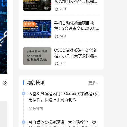
从选题到发布11步拆解，
零基础做出高流量真实感
2.6K
内容
手机自动化撸金项目教
程：3台设备变现200方
法，零门槛脚本工具与平
640
台玩法
CSGO游戏搬砖挂G全流
程，小白当天学会捡漏见
收益
602
网创快讯
，这
更多
零基础AI编程入门：Codex实操教程+实
用插件，快速上手网页制作
31分钟前
AI自媒体实操变现课：大白话教学，零