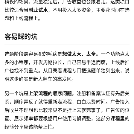
稍长的场景。流量稳定后，广告收益也会跟着走。这类项目
创
比较适合当
副业试水
，不用投入太多资金，主要花时间在选
快
题和上线流程上。
讯
容易踩的坑
赚
钱
选题阶段最容易犯的毛病是
想做太大、太全
。一个功能点太
项
多的小程序，开发周期拉长，自己容易半途而废，上线后推
目
广也找不到重点。从目录看课程专门把选题单独列出来，说
明这步确实是新人翻车的高发区。
中
另一个坑是
上架流程的顺序问题
。注册和备案认证有先后关
创
系，顺序弄反了就得重新走流程，白白浪费时间。广告接入
网
后收益不理想也比较常见不是挂上去就完事了，广告位的位
置、展示频率都要根据用户使用习惯调整，这部分课程里的
经验分享应该能帮上忙。
冒