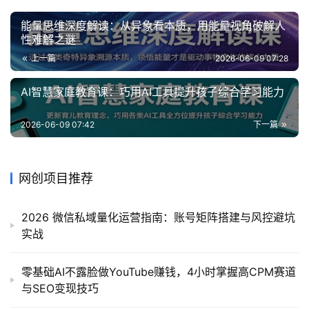
能量思维深度解读：从异象看本质，用能量视角破解人
性难解之谜
上一篇
2026-06-09 07:28
AI智慧家庭教育课：巧用AI工具提升孩子综合学习能力
2026-06-09 07:42
下一篇
网创项目推荐
2026 微信私域量化运营指南：账号矩阵搭建与风控避坑
实战
零基础AI不露脸做YouTube赚钱，4小时掌握高CPM赛道
与SEO变现技巧