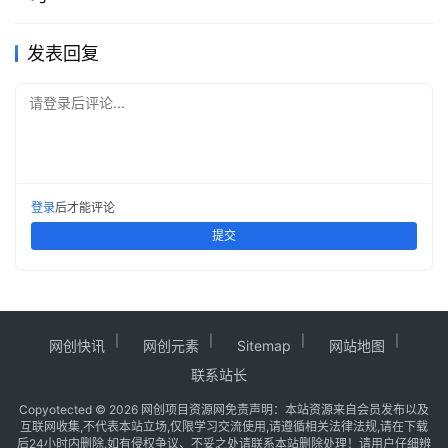
发表回复
请登录后评论...
登录
后才能评论
提交
网创快讯
网创元素
Sitemap
网站地图
联系站长
Copy
otected © 2026
网创项目资源网
免责声明：本站资源来自会员发布以及
互联网收集,不代表本站立场,仅限学习交流使用,请遵循相关法律法规,请在下载
后24小时内删除.如有侵权争议、不妥之处请联系本站删除处理！请用户仔细辨