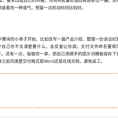
章，要求改成自己的风格，你用AI批量处理后再逐条过一遍。实
例或者改一种语气，预留一点机动时间比较好。
00步骤块的小单子开始，比如改写一篇产品介绍、整理一份会议纪
户自己也不太清楚要什么，会反复让你调。交付文件命名要规
头疼。还有一点，每做完一单，把自己用顺手的提示词模板保存下
之前问清楚交付格式是Word还是在线文档，避免返工。