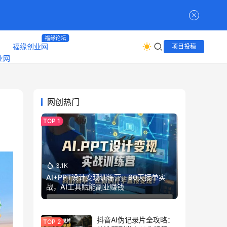
福缘论坛
福缘创业网
项目投稿
网创热门
3.1K
AI+PPT设计变现训练营，90天接单实
战，AI工具赋能副业赚钱
抖音AI伪记录片全攻略：