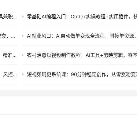
AI脚本自动化项目变现500方法，2026年AI工具兼职创业副业新风口
百万IP高变现实战营：从定位获客到私域批量成交，搭建完整商业闭环
短视频IP量化获客：10台设备搭建50账号矩阵，精准引流接单实操课
小红书图文获客实战：单人20台设备矩阵搭建，风控养号与批量引流全攻略