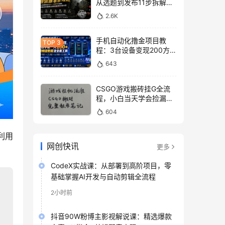
从选题到发布11步拆解，
零基础做出高流量真实感
2.6K
内容
手机自动化撸金项目教
程：3台设备变现200方
法，零门槛脚本工具与平
643
台玩法
CSGO游戏搬砖挂G全流
程，小白当天学会捡漏见
收益
604
利用
网创快讯
更多
CodeX实战课：从部署到高阶项目，零
基础掌握AI开发与自动剪辑全流程
2小时前
抖音90W粉博主影视解说课：精选爆款