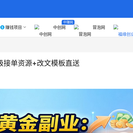
中赚网
赚钱项目
中创网
冒泡网
姆级接单资源+改文模板直送