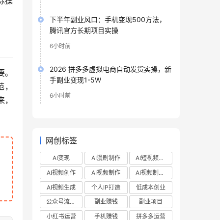
际操
下半年副业风口：手机变现500方法，
腾讯官方长期项目实操
6小时前
2026 拼多多虚拟电商自动发货实操，新
要。
手副业变现1-5W
范，
6小时前
来，
网创标签
AI变现
AI漫剧制作
AI短视频制作
AI视频创作
AI视频制作
AI视频制作教程
AI视频生成
个人IP打造
低成本创业
公众号流量主
副业赚钱
副业项目
小红书运营
手机赚钱
拼多多运营