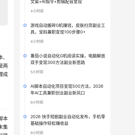
文案+AI指令+剪辑配音变现
4小时前
游戏自动搬砖G机赚钱，皮肤扫货副业工
具，宝妈兼职变现100步骤0+
4小时前
番茄小说自动化G机阅读实操，电脑解放
本、
双手变现300方法副业新思路
是两
5小时前
理成
AI脚本自动化项目变现500方法，2026
年AI工具兼职创业副业新风口
6小时前
2026 快手短剧副业自动化发布，手机零
脚本
基础操作轻松赚收益
末集
6小时前