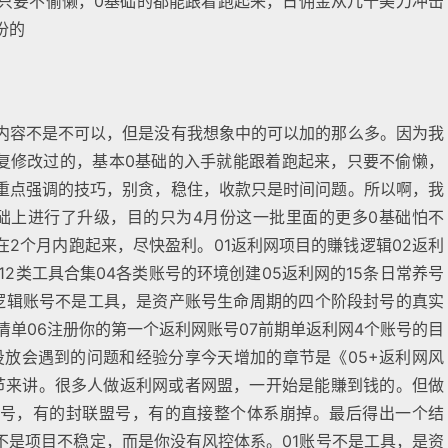
，只要不偷懒，0基础的都能跟着跑起来，日佣金从几十美刀冲击
份的
内容不是不可以，但是没有我想象中的可以加的那么多。因为我
反复修改过的，基本0基础的入手就能跟着跑起来，只要不偷懒，
重点强调的技巧，别贪，稳住，收款只是时间问题。所以啊，我
础上进行了升级，目的只为4月份这一批里面的更多0基础怕不
2个月内跑起来，尽快盈利。01返利网项目的賺钱逻辑02返利
12类工具合集04各类账号的环境创建05返利网的15条日常养号
体逻辑账号不是工具，是资产账号生命周期的四个阶段封号的真实
页清单06注册你的第一个返利网账号07前期单返利网4个账号的目
投放会遇到的问题和经验分享今天增加的章节是《05+返利网风
节来讲。很多人做返利网或者网盟，一开始是能賺到钱的。但做
号，有的封联盟号，有的直接整个体系崩掉。最后得出一个结
不是项目不稳定，而是你没有风控体系。01账号不是工具，是资