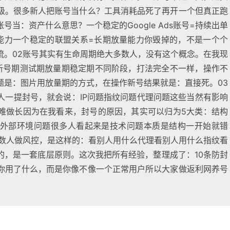
级。很多新人把账号当什么？工具消耗品死了再开一个但真正跑
当：资产什么意思？一个稳定的Google Ads账号=持续出单
能力一个稳定的联盟关系=长期放量能力你毁掉的，不是一个个
流。02账号其实有生命周期绝大多数人，没有这个概念。在我现
新号期测试期放量期稳定期不同阶段，打法完全不一样，操作不
题是：图片用放量期的方式，在操作新号结果就是：直接死。03
人一提封号，就会说：IP问题指纹问题代理问题这些当然有影响
难做长因为在我看来，封号的原因，其实可以归为5大类：结构
外部环境问题很多人看起来是技术问题本质是结构一开始就错
多数人做风控，是这样的：看别人用什么代理看别人用什么指纹看
的，是一套底层原则。这次我把所有经验，整理成了：10条防封
你用了什么，而是你像不像一个正常用户所以大家做返利网养号