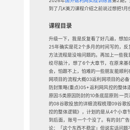
2026年
国外返利网
实战训练营
第2期
到了几K美刀课程介绍之前说过想把1月
课程目录
升级一下，我是反复看了好几遍，想加
25年确实是花2个多月的时间写的，
方法流程是没啥问题的。再加上一些我
绞尽脑汁，想了6个大章节，在原来基
会，怕跟不上，怕难的一些朋友能顺利在
网项目的流程大概03返利网项目的必备
防封策略(重点)05+返利网风控的整
原因:5类原因防封的10条底层原则:一
的08谷歌投放的详细流程梳理09谷歌
控的整体逻辑》，计划的是从4个小章
到后面，账号一个个没了。有的封广告
论：「这个东西不稳定」但说实话问题