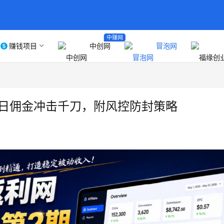
中赚网
赚钱项目
中创网
冒泡网
础日佣金冲击千刀，附风控防封策略