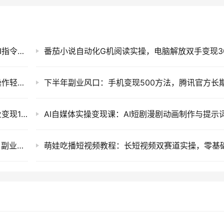
抖音90W粉博主影视解说课：精选爆款文案+AI指令+剪辑配音变现
2026 快手短剧副业自动化发布，手机零基础操作轻松赚收益
2026 拼多多虚拟电商自动发货实操，新手副业变现1-5W
海外游戏自动化搬砖项目，无人值守G机打金，副业兼职变现1步骤