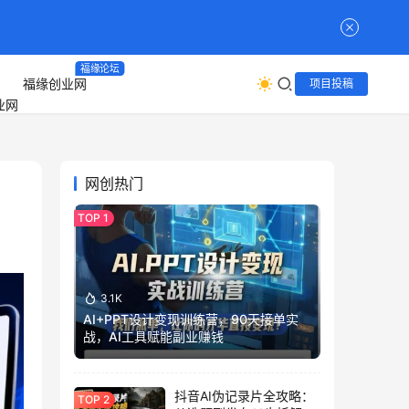
福缘论坛
福缘创业网
项目投稿
网创热门
3.1K
AI+PPT设计变现训练营，90天接单实
战，AI工具赋能副业赚钱
抖音AI伪记录片全攻略：