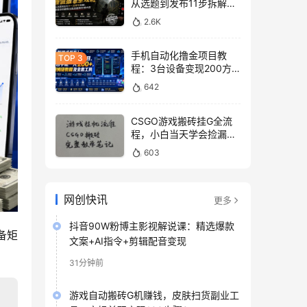
从选题到发布11步拆解，
零基础做出高流量真实感
2.6K
内容
手机自动化撸金项目教
程：3台设备变现200方
法，零门槛脚本工具与平
642
台玩法
CSGO游戏搬砖挂G全流
程，小白当天学会捡漏见
收益
603
网创快讯
更多
抖音90W粉博主影视解说课：精选爆款
备矩
文案+AI指令+剪辑配音变现
31分钟前
游戏自动搬砖G机赚钱，皮肤扫货副业工