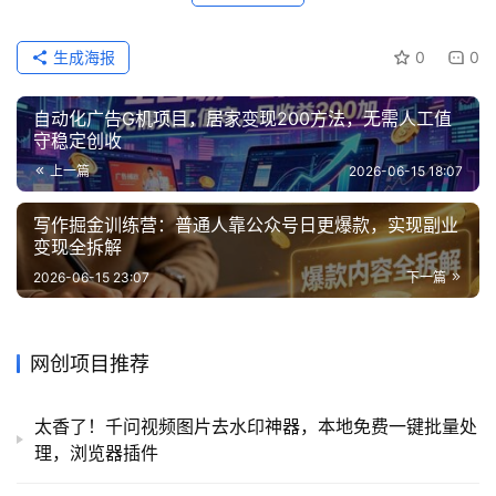
网
生成海报
0
0
自动化广告G机项目，居家变现200方法，无需人工值
守稳定创收
上一篇
2026-06-15 18:07
写作掘金训练营：普通人靠公众号日更爆款，实现副业
变现全拆解
2026-06-15 23:07
下一篇
网创项目推荐
太香了！千问视频图片去水印神器，本地免费一键批量处
理，浏览器插件