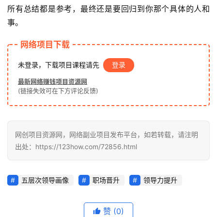
项
所有总结都是参考，最终还是要回归到你那个具体的人和
目
事。
网络项目下载
中
创
未登录，下载项目课程请先
登录
网
最新网络赚钱项目资源网
(链接失效可在下方评论反馈)
冒
泡
网创项目资源网，网络副业项目发布平台，如若转载，请注明
网
出处：https://123how.com/72856.html
福
五层次领导画像
职场晋升
领导力提升
缘
创
业
赞
(0)