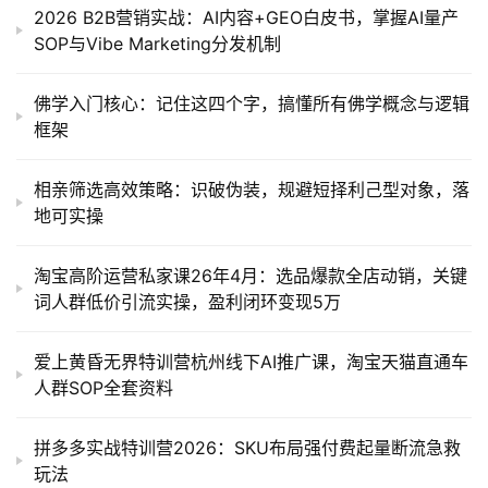
2026 B2B营销实战：AI内容+GEO白皮书，掌握AI量产
SOP与Vibe Marketing分发机制
佛学入门核心：记住这四个字，搞懂所有佛学概念与逻辑
框架
相亲筛选高效策略：识破伪装，规避短择利己型对象，落
地可实操
淘宝高阶运营私家课26年4月：选品爆款全店动销，关键
词人群低价引流实操，盈利闭环变现5万
爱上黄昏无界特训营杭州线下AI推广课，淘宝天猫直通车
人群SOP全套资料
拼多多实战特训营2026：SKU布局强付费起量断流急救
玩法