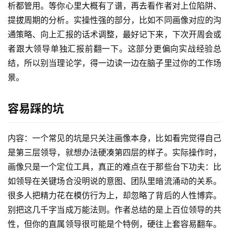
析都管用。等你心里大概有了谱，再去看作者对上位陷阱、
提拔周期的分析。实操性强的部分，比如不同画像对应的沟
通策略、向上汇报的话术调整，最好记下来，下次开周会或
者跟大领导单独汇报前翻一下。这部分更偏向实战经验总
结，所以别当理论学，得一边读一边在脑子里过你的工作场
景。
首
页
容易踩的坑
网
内容：一个常见的坑是只关注画像本身，比如看完觉得自己
创
是第三层领导，就想办法硬凑第四层的样子。实际操作时，
快
画像只是一个定位工具，真正的难点在于那些台下功夫：比
讯
如领导在关键场合没明说的意图、团队里暗流涌动的关系。
很多人把精力花在模仿行为上，却忽略了背后的人性博弈。
赚
别把这几千字当成万能法则。作者总结的是上百位领导的共
钱
性，但你的直属领导很可能是个特例，硬往上套容易翻车。