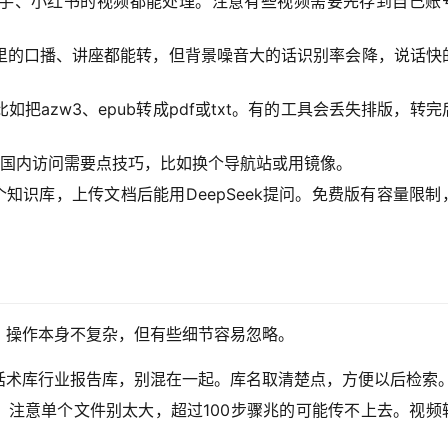
手、小红书的视频都能处理。注意有些视频需要先存到自己账
里的口播、讲座都能转，但背景噪音大的话识别率会降，说话快
把azw3、epub转成pdf或txt。有的工具会丢失排版，转完
国内访问需要点技巧，比如换个导航站或用镜像。
知识库，上传文档后能用DeepSeek提问。免费版有容量限制
。操作本身不复杂，但有些细节容易忽略。
话术库行业报告库，别混在一起。库名取清楚点，方便以后检索
wn格式。注意单个文件别太大，超过100步骤兆的可能传不上去。视频