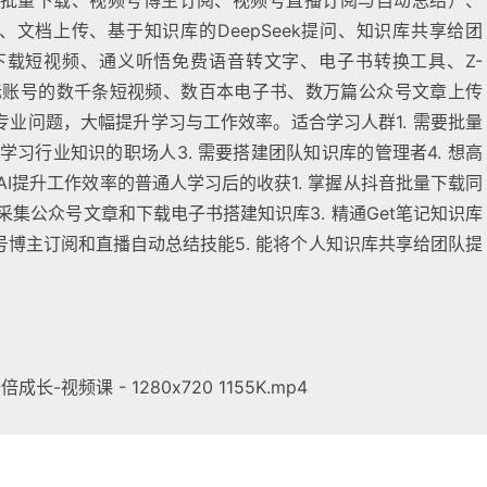
批量下载、视频号博主订阅、视频号直播订阅与自动总结）、
、文档上传、基于知识库的DeepSeek提问、知识库共享给团
载短视频、通义听悟免费语音转文字、电子书转换工具、Z-
将对标账号的数千条短视频、数百本电子书、数万篇公众号文章上传
专业问题，大幅提升学习与工作效率。适合学习人群1. 需要批量
学习行业知识的职场人3. 需要搭建团队知识库的管理者4. 想高
AI提升工作效率的普通人学习后的收获1. 掌握从抖音批量下载同
采集公众号文章和下载电子书搭建知识库3. 精通Get笔记知识库
视频号博主订阅和直播自动总结技能5. 能将个人知识库共享给团队提
-视频课 - 1280x720 1155K.mp4