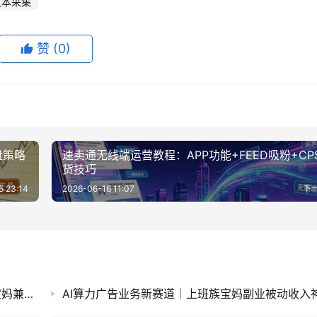
文本采集
赞
(0)
盘策略
速卖通无线端运营教程：APP功能+FEED吸粉+CP
货技巧
5 23:14
2026-06-16 11:07
下
游戏自动搬砖G机赚钱，皮肤扫货副业工具，宝妈兼职变现100步骤0+
AI算力广告业务新赛道｜上班族宝妈副业被动收入