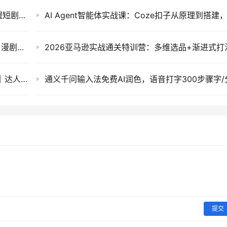
AI自媒体实操变现课：大白话教学，零基础掌握短剧漫剧动画制作与爆款变现全流程
CodeX实战课：本地部署+API调通+Skill制作+漫剧剪辑全攻略
2026抖店运营新课｜不动销起店+商品卡爆发｜达人邀约+店群批量复制｜新手商家全域流量实战
提交