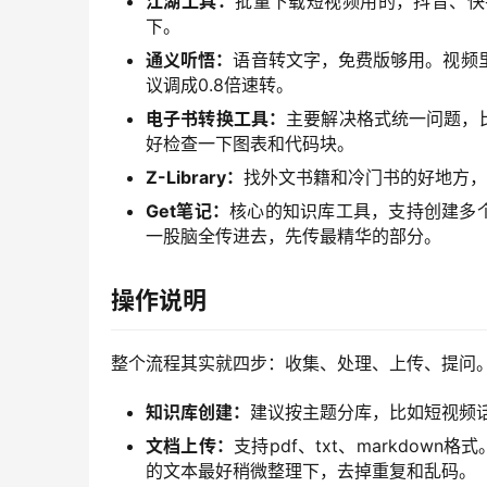
江湖工具：
批量下载短视频用的，抖音、快
下。
通义听悟：
语音转文字，免费版够用。视频
议调成0.8倍速转。
电子书转换工具：
主要解决格式统一问题，比如
好检查一下图表和代码块。
Z-Library：
找外文书籍和冷门书的好地方，
Get笔记：
核心的知识库工具，支持创建多个
一股脑全传进去，先传最精华的部分。
操作说明
整个流程其实就四步：收集、处理、上传、提问
知识库创建：
建议按主题分库，比如短视频
文档上传：
支持pdf、txt、markdo
的文本最好稍微整理下，去掉重复和乱码。