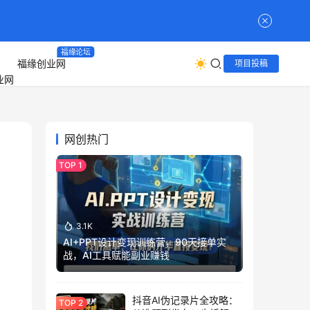
福缘论坛
福缘创业网
项目投稿
网创热门
3.1K
AI+PPT设计变现训练营，90天接单实
战，AI工具赋能副业赚钱
抖音AI伪记录片全攻略：