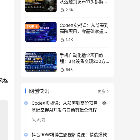
从选题到发布11步拆解，
零基础做出高流量真实感
2.6K
内容
CodeX实战课：从部署到
高阶项目，零基础掌握AI
开发与自动剪辑全流程
1.4K
手机自动化撸金项目教
程：3台设备变现200方
法，零门槛脚本工具与平
643
台玩法
风格
网创快讯
更多
CodeX实战课：从部署到高阶项目，零
基础掌握AI开发与自动剪辑全流程
3小时前
抖音90W粉博主影视解说课：精选爆款