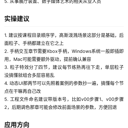
5. 从事展厅装置、数字媒体艺术的相关从业人员
首
页
实操建议
网
1. 建议按课程目录顺序学，高斯泼溅场景这部分是基础，后
创
快
面粒子、手柄都建立在它之上
讯
2. 手柄交互章节需要Xbox手柄，Windows系统一般即插即
用，Mac可能需要额外驱动，提前确认兼容
3. 粒子特效分了四节，建议每节练熟再往下走，单层粒子
赚
没搞懂就组合多层容易乱
钱
4. 动态UI那两节可以先照着案例的参数抄一遍，搞懂每个节
项
点在干嘛再自己改
目
5. 工程文件命名建议带版本号，比如v00步骤1、v00步骤
2，后期调色那章可能会修改前面场景的参数，方便回退
中
创
应用方向