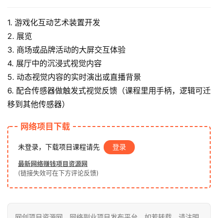
网
1. 游戏化互动艺术装置开发
2. 展览
冒
3. 商场或品牌活动的大屏交互体验
泡
4. 展厅中的沉浸式视觉内容
网
5. 动态视觉内容的实时演出或直播背景
6. 配合传感器做触发式视觉反馈（课程里用手柄，逻辑可迁
福
移到其他传感器）
缘
创
网络项目下载
业
未登录，下载项目课程请先
登录
网
最新网络赚钱项目资源网
(链接失效可在下方评论反馈)
网创项目资源网，网络副业项目发布平台，如若转载，请注明