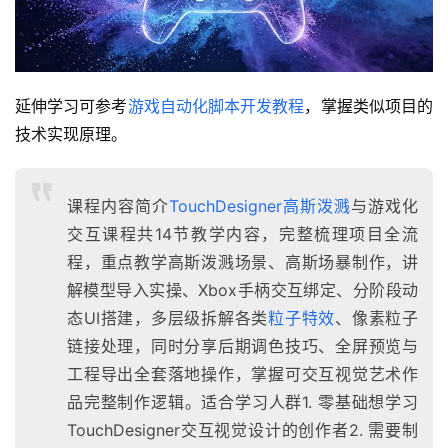
延伸学习可参考
游戏自动化脚本开发教程
，掌握类似项目的
技术实现原理。
课程内容简介
TouchDesigner
高斯泼溅
与游戏化
交互课程共14节教学内容，完整梳理项目全流
程，重点教学高斯泼溅场景、高斯场暴制作，讲
解模型导入实操、Xbox手柄交互绑定、分阶段动
态UI搭建，多层级拆解各类
粒子特效
、像素粒子
链接处理，同时分享后期调色技巧、全屏预览与
工程导出全套落地操作，掌握可交互视觉艺术作
品完整制作逻辑。适合学习人群1. 零基础想学习
TouchDesigner交互视觉设计的创作者2. 需要制