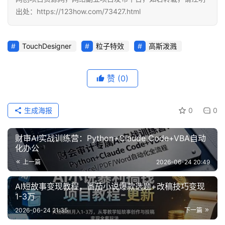
出处：https://123how.com/73427.html
TouchDesigner
粒子特效
高斯泼溅
赞
(0)
生成海报
0
0
财审AI实战训练营：Python+Claude Code+VBA自动
化办公
上一篇
2026-06-24 20:49
AI短故事变现教程，番茄小说爆款选题+改稿技巧变现
1-3万
2026-06-24 21:35
下一篇