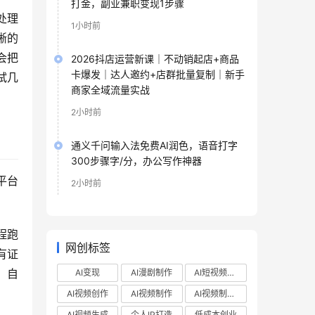
打金，副业兼职变现1步骤
处理
1小时前
晰的
会把
2026抖店运营新课｜不动销起店+商品
卡爆发｜达人邀约+店群批量复制｜新手
试几
商家全域流量实战
2小时前
通义千问输入法免费AI润色，语音打字
300步骤字/分，办公写作神器
平台
2小时前
程跑
网创标签
有证
，自
AI变现
AI漫剧制作
AI短视频制作
AI视频创作
AI视频制作
AI视频制作教程
AI视频生成
个人IP打造
低成本创业