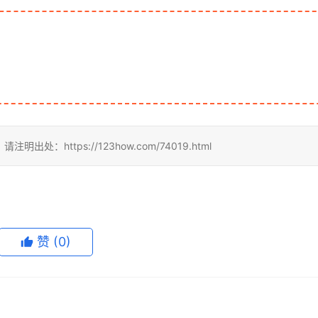
ttps://123how.com/74019.html
赞
(0)