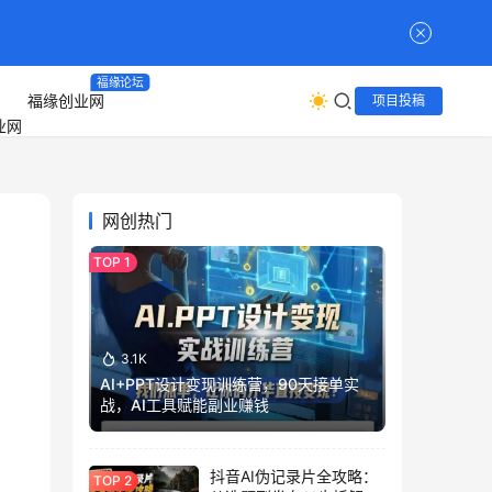
福缘论坛
福缘创业网
项目投稿
网创热门
3.1K
AI+PPT设计变现训练营，90天接单实
战，AI工具赋能副业赚钱
抖音AI伪记录片全攻略：