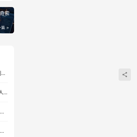
奇索
一篇
CodeX实战课：本地部署+API调通+Skill制作+漫剧剪辑全攻略
2026抖店运营新课｜不动销起店+商品卡爆发｜达人邀约+店群批量复制｜新手商家全域流量实战
同城IP30天特训营：拍摄剪辑+脚本文案+引流成交，实体店短视频获客与门店业绩提升实操
一键备份QQ空间全部内容！照片视频动态本地保存，QzoneArchive开源工具