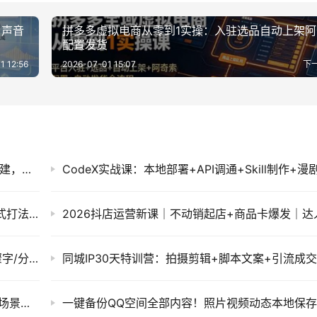
+声音
拼多多虚拟电商从零到1实操：入驻选品自动上架阿
配置发货
1 12:56
2026-07-01 15:07
下
AI Agent智能体实战课：Coze扣子从原理到搭建，零基础学会工作流与RAG知识库
2026亚马逊实战通关特训营：多维选品+渐进式打法+AI应用，从0到1打造盈利店铺
通义千问输入法免费AI润色，语音打字300步骤字/分，办公写作神器
970首宣传片BGM商用无版权，6G音效素材多场景适用