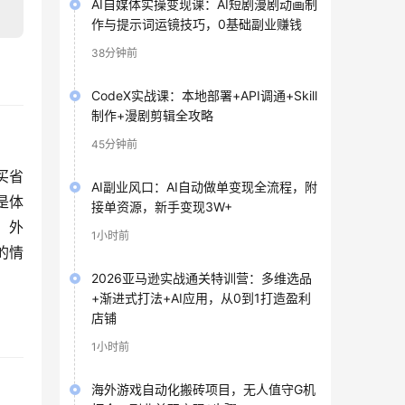
AI自媒体实操变现课：AI短剧漫剧动画制
作与提示词运镜技巧，0基础副业赚钱
38分钟前
CodeX实战课：本地部署+API调通+Skill
制作+漫剧剪辑全攻略
45分钟前
买省
AI副业风口：AI自动做单变现全流程，附
是体
接单资源，新手变现3W+
，外
1小时前
的情
2026亚马逊实战通关特训营：多维选品
+渐进式打法+AI应用，从0到1打造盈利
店铺
1小时前
海外游戏自动化搬砖项目，无人值守G机