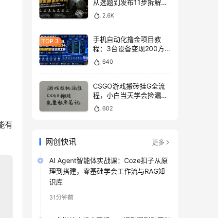
从选题到发布11步拆解，
零基础做出高流量真实感
2.6K
内容
手机自动化撸金项目教
程：3台设备变现200方
法，零门槛脚本工具与平
640
台玩法
CSGO游戏搬砖挂G全流
程，小白当天学会捡漏见
收益
602
能有
网创快讯
更多
AI Agent智能体实战课：Coze扣子从原
理到搭建，零基础学会工作流与RAG知
识库
31分钟前