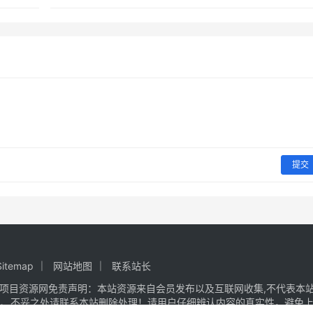
提交
Sitemap
网站地图
联系站长
项目资源网
免责声明：本站资源来自会员发布以及互联网收集,不代表本站
议、不妥之处请联系本站删除处理！请用户仔细辨认内容的真实性，避免上