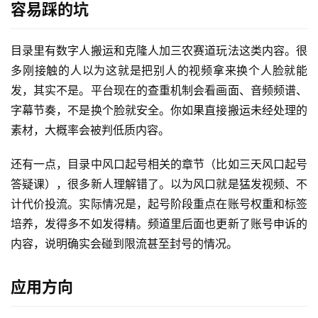
容易踩的坑
福
缘
目录里有数字人搬运和克隆人加三农赛道玩法这类内容。很
创
多刚接触的人以为这就是把别人的视频拿来换个人脸就能
业
发，其实不是。平台现在的查重机制会看画面、音频频谱、
网
字幕节奏，不是换个脸就安全。你如果直接搬运未经处理的
素材，大概率会被判低质内容。
还有一点，目录中风口起号相关的章节（比如三天风口起号
答疑课），很多新人理解错了。以为风口就是猛发视频、不
计代价投流。实际情况是，起号阶段重点在账号权重和标签
培养，发得多不如发得精。频道里后面也更新了账号申诉的
内容，说明确实会碰到限流甚至封号的情况。
应用方向