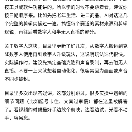
按工具或软件功能讲的。所以学的时候不要跳着看，建议你
按日期顺序来。比如先把老年生活、进口商品、AI对话这几
赚
个完整的剪辑实操过一遍，搞懂每个赛道的素材来源和剪辑
钱
逻辑，再往后看数字人和半无人直播的部分。
项
目
关于数字人这块，目录里更新了好几次，从数字人搬运到克
隆数字人使用再到数字人升级玩法，这说明玩法迭代很快。
实际操作时，建议先搞定基础克隆和声音录制，再去碰无人
中
直播。不要一上来就想着自动化化，很容易因为画面或声音
创
不同步被封。
网
目录里多次出现答疑课，这部分别跳过。很多实操中遇到的
细节问题（比如起号卡住、文案过审慢）都在这里被解答
冒
了。看视频的时候最好手边放个剪映，边看边试，光看不动
泡
手，容易忘。
网