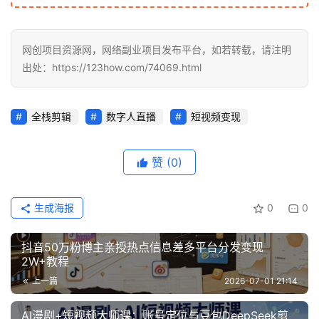
网创项目资源网，网络副业项目发布平台，如若转载，请注明
出处：https://123how.com/74069.html
全栈剪辑
数字人直播
短视频变现
赞
(0)
生成海报
0
0
抖音50万粉博主亲授热点信息差多平台分发变现
2W+教程
上一篇
2026-07-01 21:14
AI漫剧+短视频大师课：账号定位与豆包DeepSeek剪