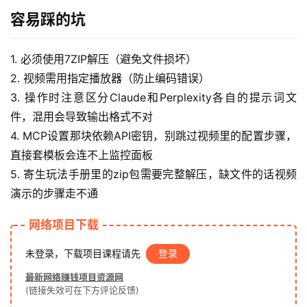
容易踩的坑
福
缘
创
1. 必须使用7ZIP解压（避免文件损坏）
业
2. 视频需用指定播放器（防止编码错误）
网
3. 操作时注意区分Claude和Perplexity各自的提示词文
件，混用会导致输出格式不对
4. MCP设置那块依赖API密钥，别跳过视频里的配置步骤，
直接套模板会连不上监控面板
5. 寄生玩法手册里的zip包需要完整解压，缺文件的话视频
演示的步骤走不通
网络项目下载
未登录，下载项目课程请先
登录
最新网络赚钱项目资源网
(链接失效可在下方评论反馈)