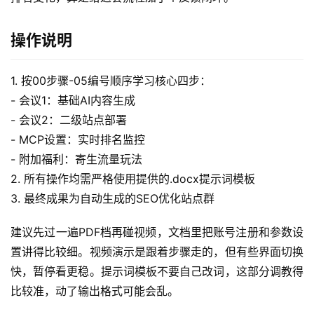
操作说明
赚
钱
1. 按00步骤-05编号顺序学习核心四步：
项
- 会议1：基础AI内容生成
目
- 会议2：二级站点部署
- MCP设置：实时排名监控
中
- 附加福利：寄生流量玩法
创
2. 所有操作均需严格使用提供的.docx提示词模板
网
3. 最终成果为自动生成的SEO优化站点群
建议先过一遍PDF档再碰视频，文档里把账号注册和参数设
冒
置讲得比较细。视频演示是跟着步骤走的，但有些界面切换
泡
快，暂停看更稳。提示词模板不要自己改词，这部分调教得
网
比较准，动了输出格式可能会乱。