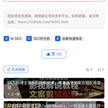
网创项目资源网，网络副业项目发布平台，如若转载，请注明
出处：https://123how.com/74255.html
AI SEO
SEO时光机
谷歌快速排名
赞
(0)
生成海报
0
0
58万粉博主亲授影视解说课，零基础学文案剪辑配音变
现
上一篇
2026-07-03 15:14
AI家庭药箱管理工具Open MedKit，一句话录入查找药