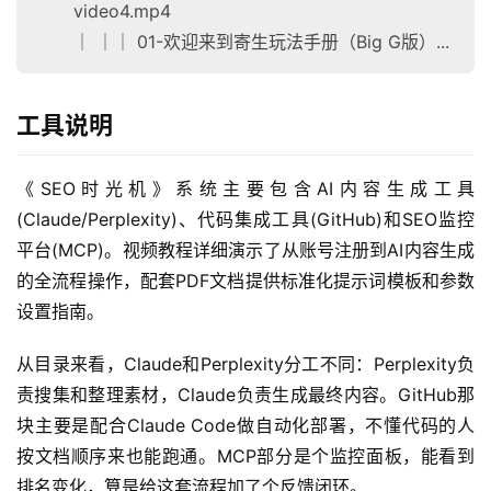
video4.mp4
│ ││ 01-欢迎来到寄生玩法手册（Big G版）...
工具说明
《SEO时光机》系统主要包含AI内容生成工具
(Claude/Perplexity)、代码集成工具(GitHub)和SEO监控
平台(MCP)。视频教程详细演示了从账号注册到AI内容生成
的全流程操作，配套PDF文档提供标准化提示词模板和参数
设置指南。
首
页
从目录来看，Claude和Perplexity分工不同：Perplexity负
责搜集和整理素材，Claude负责生成最终内容。GitHub那
网
块主要是配合Claude Code做自动化部署，不懂代码的人
创
按文档顺序来也能跑通。MCP部分是个监控面板，能看到
快
讯
排名变化，算是给这套流程加了个反馈闭环。