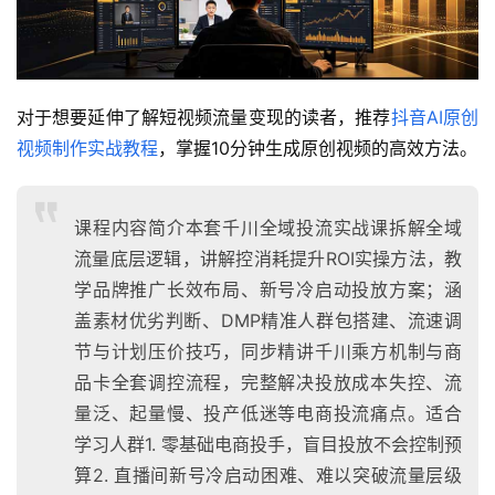
对于想要延伸了解短视频流量变现的读者，推荐
抖音AI原创
视频制作实战教程
，掌握10分钟生成原创视频的高效方法。
课程内容简介本套千川全域投流实战课拆解全域
流量底层逻辑，讲解控消耗提升ROI实操方法，教
学品牌推广长效布局、新号冷启动投放方案；涵
盖素材优劣判断、DMP精准人群包搭建、流速调
节与计划压价技巧，同步精讲千川乘方机制与商
品卡全套调控流程，完整解决投放成本失控、流
量泛、起量慢、投产低迷等电商投流痛点。适合
学习人群1. 零基础电商投手，盲目投放不会控制预
算2. 直播间新号冷启动困难、难以突破流量层级