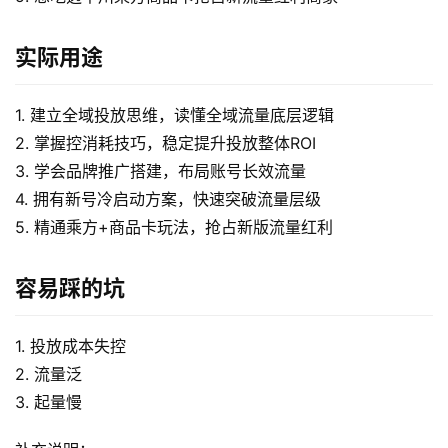
实际用途
1. 建立全域投放思维，读懂全域流量底层逻辑
2. 掌握控消耗技巧，稳定提升投放整体ROI
3. 学会品牌推广搭建，布局账号长效流量
首
4. 拥有新号冷启动方案，快速突破流量层级
页
5. 精通乘方+商品卡玩法，抢占新版流量红利
网
容易踩的坑
创
快
1. 投放成本失控
讯
2. 流量泛
3. 起量慢
赚