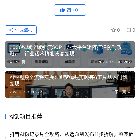
赞
(0)
生成海报
0
0
2026私域全域引流SOP｜八大平台矩阵搭建防封攻
略，十行业话术精准获客变现
上一篇
2026-07-08 15:07
AI短视频全流程实操：即梦蝉镜剪映等6工具从入门到
变现
2026-07-08 15:22
下一篇
网创项目推荐
抖音AI伪记录片全攻略：从选题到发布11步拆解，零基础