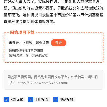
建好就万事大吉了。实际操作时，可能出现人群包本身没问
业
网
题，但出价和流速设置不匹配，导致系统只能去帮你跑泛流
量来花钱。这种情况目录里第十节压价和第八节计划基础设
置里应该会提到具体调整方向。
网络项目下载
未登录，下载项目课程请先
登录
最新网络赚钱项目资源网
(链接失效可在下方评论反馈)
网创项目资源网，网络副业项目发布平台，如若转载，请注明
出处：https://123how.com/74569.html
ROI优化
千川投流
电商投放