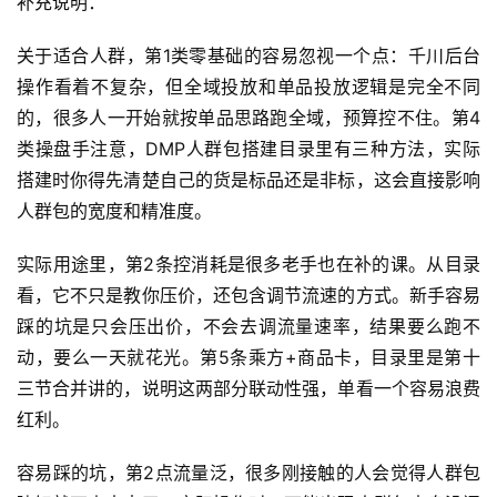
补充说明：
钱
项
关于适合人群，第1类零基础的容易忽视一个点：千川后台
目
操作看着不复杂，但全域投放和单品投放逻辑是完全不同
的，很多人一开始就按单品思路跑全域，预算控不住。第4
中
类操盘手注意，DMP人群包搭建目录里有三种方法，实际
创
搭建时你得先清楚自己的货是标品还是非标，这会直接影响
网
人群包的宽度和精准度。
实际用途里，第2条控消耗是很多老手也在补的课。从目录
冒
看，它不只是教你压价，还包含调节流速的方式。新手容易
泡
踩的坑是只会压出价，不会去调流量速率，结果要么跑不
网
动，要么一天就花光。第5条乘方+商品卡，目录里是第十
三节合并讲的，说明这两部分联动性强，单看一个容易浪费
红利。
福
缘
容易踩的坑，第2点流量泛，很多刚接触的人会觉得人群包
创