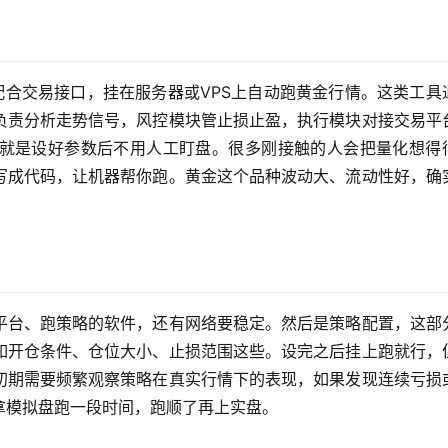
配合交易接口，挂在服务器或VPS上自动跑黄金行情。这类工具
负责分析走势信号，风控模块管止损止盈，执行模块对接交易平
就是设好参数后不用人工盯盘。很多刚接触的人会把量化想得
写成代码，让机器帮你跑。黄金这个品种波动大、流动性好，确
平台、跑策略的软件，还有网络要稳定。然后是策略配置，这部
如开仓条件、仓位大小、止损范围这些。设完之后挂上跑就行，
初期需要频繁观察策略在真实行情下的表现，如果发现连续亏损
拿模拟盘跑一段时间，跑顺了再上实盘。