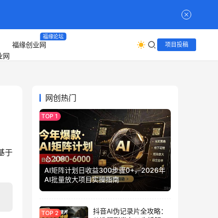
福缘论坛
福缘创业网
项目投稿
网创热门
基于
3.1K
AI矩阵计划日收益300步骤0+，2026年
AI批量放大项目实操指南
抖音AI伪记录片全攻略：