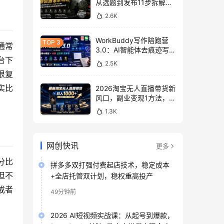
从选题到发布11步拆解，
零基础做出高流量真实感
2.6K
内容
WorkBuddy写作陪跑营
通常
3.0：AI智能体去痕迹写
台下
作，头条公众号百家号变
2.5K
现
很复
实比
2026淘宝无人直播带货新
风口，副业变现1方法，
无违规稳定可长期操作
1.3K
网创快讯
更多
分比
拼多多双打强付费起店技术，稳定成本
但不
+全店托管双计划，稳权重高投产
或者
49分钟前
2026 AI短视频实战课：从起号到爆款，