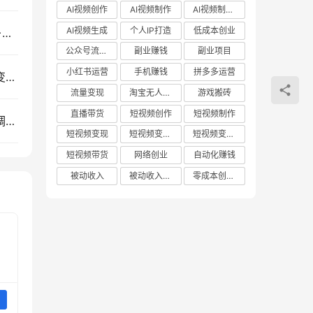
AI视频创作
AI视频制作
AI视频制作教程
AI视频生成
个人IP打造
低成本创业
沃尔玛商品标注自动化G机项目，低配电脑多开30+账号日收益稳定
公众号流量主
副业赚钱
副业项目
小红书运营
手机赚钱
拼多多运营
单身小众赛道，一个人变现100步骤0+，副业兼职变现10W冷门蓝海项目
流量变现
淘宝无人直播
游戏搬砖
直播带货
短视频创作
短视频制作
相亲筛选对象高效实用策略：识破伪装，双向尽职调查防踩坑
短视频变现
短视频变现技巧
短视频变现方法
短视频带货
网络创业
自动化赚钱
被动收入
被动收入项目
零成本创业项目