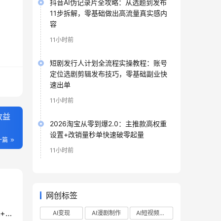
抖音AI伪记录片全攻略：从选题到发布
11步拆解，零基础做出高流量真实感内
容
11小时前
短剧发行人计划全流程实操教程：账号
定位选剧剪辑发布技巧，零基础副业快
速出单
11小时前
收益
2026淘宝从零到爆2.0：主推款高权重
设置+改销量秒单快速破零起量
一篇
11小时前
网创标签
2026 AI短视频实战课：从起号到爆款，DeepSeek+剪映+数字人带货变现全攻略
AI变现
AI漫剧制作
AI短视频制作