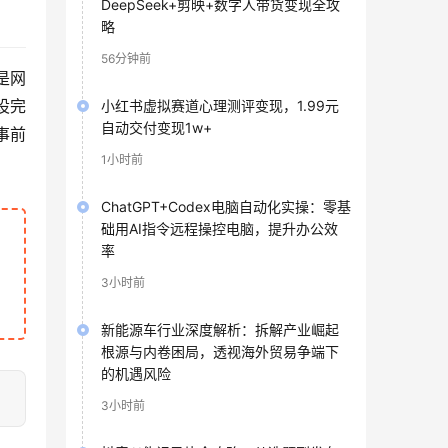
DeepSeek+剪映+数字人带货变现全攻
略
56分钟前
是网
设完
小红书虚拟赛道心理测评变现，1.99元
自动交付变现1w+
事前
1小时前
ChatGPT+Codex电脑自动化实操：零基
础用AI指令远程操控电脑，提升办公效
率
3小时前
新能源车行业深度解析：拆解产业崛起
根源与内卷困局，透视海外贸易争端下
的机遇风险
3小时前