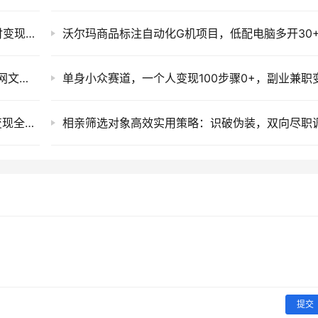
小红书虚拟赛道心理测评变现，1.99元自动交付变现1w+
短剧AI剧本写作全阶课：格式模板+过稿技巧+网文改编实操
腾讯ADQ抖音快手B站广告投放实操课，投手变现全攻略
提交