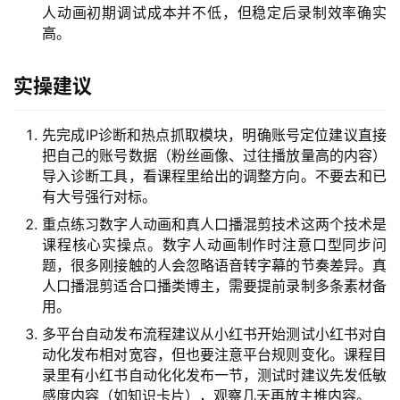
人动画初期调试成本并不低，但稳定后录制效率确实
网
高。
创
快
实操建议
讯
先完成IP诊断和热点抓取模块，明确账号定位建议直接
赚
把自己的账号数据（粉丝画像、过往播放量高的内容）
钱
导入诊断工具，看课程里给出的调整方向。不要去和已
有大号强行对标。
项
目
重点练习数字人动画和真人口播混剪技术这两个技术是
课程核心实操点。数字人动画制作时注意口型同步问
题，很多刚接触的人会忽略语音转字幕的节奏差异。真
人口播混剪适合口播类博主，需要提前录制多条素材备
中
用。
创
网
多平台自动发布流程建议从小红书开始测试小红书对自
动化发布相对宽容，但也要注意平台规则变化。课程目
录里有小红书自动化化发布一节，测试时建议先发低敏
感度内容（如知识卡片），观察几天再放主推内容。