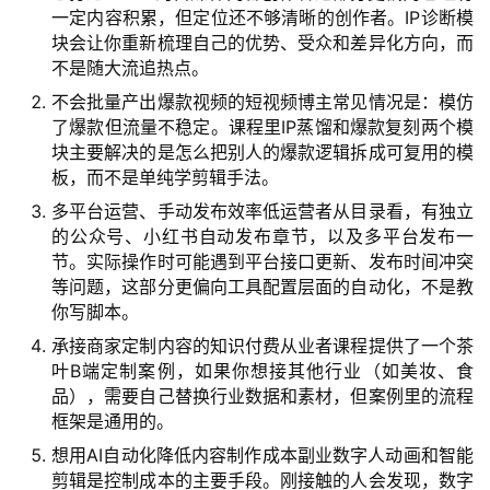
一定内容积累，但定位还不够清晰的创作者。IP诊断模
块会让你重新梳理自己的优势、受众和差异化方向，而
不是随大流追热点。
不会批量产出爆款视频的短视频博主常见情况是：模仿
了爆款但流量不稳定。课程里IP蒸馏和爆款复刻两个模
块主要解决的是怎么把别人的爆款逻辑拆成可复用的模
板，而不是单纯学剪辑手法。
多平台运营、手动发布效率低运营者从目录看，有独立
的公众号、小红书自动发布章节，以及多平台发布一
节。实际操作时可能遇到平台接口更新、发布时间冲突
等问题，这部分更偏向工具配置层面的自动化，不是教
你写脚本。
承接商家定制内容的知识付费从业者课程提供了一个茶
叶B端定制案例，如果你想接其他行业（如美妆、食
品），需要自己替换行业数据和素材，但案例里的流程
框架是通用的。
首
页
想用AI自动化降低内容制作成本副业数字人动画和智能
剪辑是控制成本的主要手段。刚接触的人会发现，数字