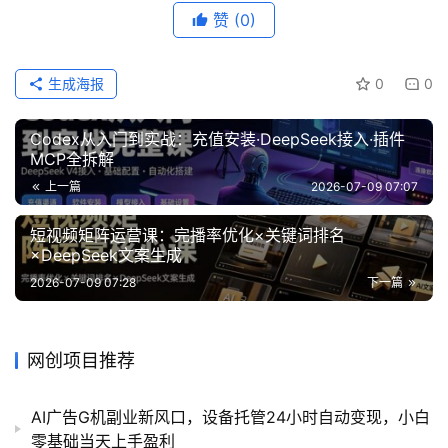
赞
(0)
生成海报
0
0
Codex从入门到实战：充值安装·DeepSeek接入·插件
MCP全拆解
上一篇
2026-07-09 07:07
短视频矩阵运营课：完播率优化×关键词排名
×DeepSeek文案生成
2026-07-09 07:28
下一篇
网创项目推荐
AI广告G机副业新风口，设备托管24小时自动变现，小白
零基础当天上手盈利