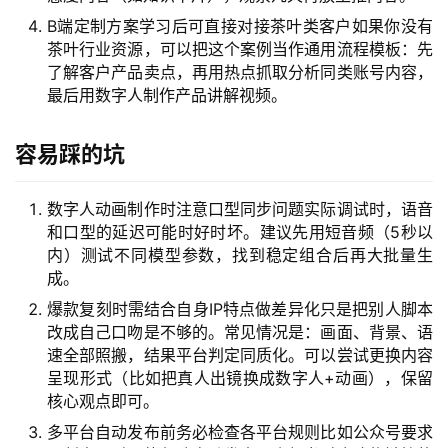
冒
B端定制方案学习后可直接对接茶叶类客户如果你没有
泡
茶叶行业资源，可以把这个案例当作通用流程模板：先
网
了解客户产品卖点，再用热点抓取分析同类账号内容，
最后用数字人制作产品讲解视频。
福
容易踩的坑
缘
创
业
数字人动画制作时注意口型同步问题实际调试时，语音
网
和口型的延迟可能时好时坏。建议先用短音频（5秒以
内）测试不同模型参数，找到稳定组合后再大批量生
成。
爆款复刻时需结合自身IP特点做差异化只是把别人脚本
改成自己口吻是不够的。常见情况是：画面、背景、语
速全部照搬，结果平台判定同质化。可以尝试更换内容
呈现形式（比如把真人出镜换成数字人+动画），保留
核心观点即可。
多平台自动发布前务必检查各平台规则比如公众号要求