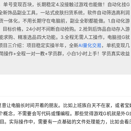
，单号变现百块，长期稳定4.没接触过游戏也能做！自动化挂G
全新饰品副业工具，一站式皮肤扫货系统，软件自动筛选高利润
货一体化，不用长期守在电脑前，副业全职都能做。1.自动化游
目标价格，24小时不间断自动抢购。2.抢到后饰品自动存入游
能求购、精准选品四大功能。3.全程无需人工操作，电脑挂G就
项目三介绍：项目稳定实操半年，全新
AI量化交易
，单机变现几
简操作+全程一对一教+学员群，小白1小时上手！学员真实收益
愿意让电脑长时间开着的朋友。比如上班族白天不在家，或者宝
个概念，不需要会写代码或懂编程。那些觉得游戏G机就是外G
目。实际操作中，需要有一点基础的文件处理能力，比如会看