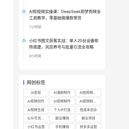
AI短视频实操课：DeepSeek即梦剪映全
工具教学，零基础做爆款带货
7小时前
小红书图文获客实战：单人20台设备矩
阵搭建，风控养号与批量引流全攻略
8小时前
网创标签
AI变现
AI漫剧制作
AI短视频制作
AI视频创作
AI视频制作
AI视频制作教程
AI视频生成
个人IP打造
低成本创业
公众号流量主
副业赚钱
副业项目
小红书运营
手机赚钱
拼多多运营