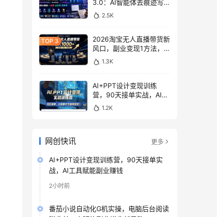
3.0：AI智能体去痕迹写
作，头条公众号百家号变
2.5K
现
2026淘宝无人直播带货新
风口，副业变现1方法，
无违规稳定可长期操作
1.3K
AI+PPT设计变现训练
营，90天接单实战，AI工
具赋能副业赚钱
1.2K
网创快讯
更多
AI+PPT设计变现训练营，90天接单实
战，AI工具赋能副业赚钱
2小时前
番茄小说自动化G机实操，电脑后台阅读