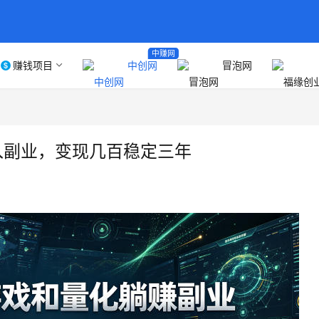
中赚网
赚钱项目
中创网
冒泡网
入副业，变现几百稳定三年