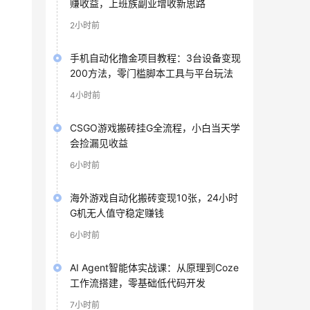
赚收益，上班族副业增收新思路
2小时前
手机自动化撸金项目教程：3台设备变现
200方法，零门槛脚本工具与平台玩法
4小时前
CSGO游戏搬砖挂G全流程，小白当天学
会捡漏见收益
6小时前
海外游戏自动化搬砖变现10张，24小时
G机无人值守稳定赚钱
6小时前
AI Agent智能体实战课：从原理到Coze
工作流搭建，零基础低代码开发
7小时前