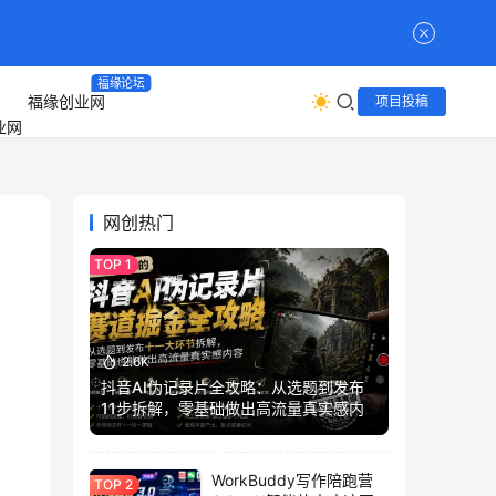
福缘论坛
福缘创业网
项目投稿
网创热门
2.6K
抖音AI伪记录片全攻略：从选题到发布
11步拆解，零基础做出高流量真实感内
容
WorkBuddy写作陪跑营