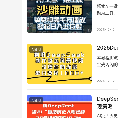
探索AI一
助AI工具
播放量飙升
频可实现千
2025-12-12
和变现方式
2025
AI变现
本教程将教
金光闪闪的
准备工作指
运视频的技
2025-12-12
新手学习。
DeepS
AI变现
现策略
AI复活历