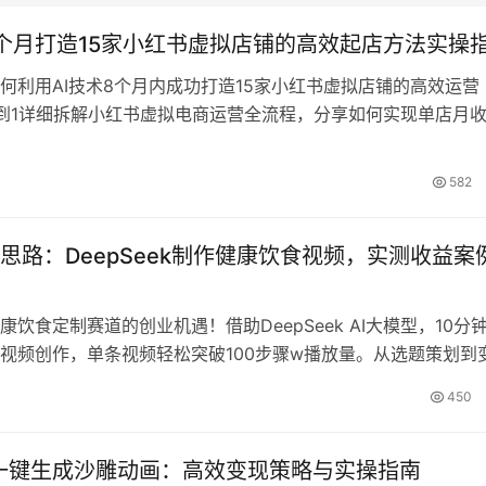
8个月打造15家小红书虚拟店铺的高效起店方法实操
何利用AI技术8个月内成功打造15家小红书虚拟店铺的高效运营
0到1详细拆解小红书虚拟电商运营全流程，分享如何实现单店月
w的实战经验，包括团队组建、店铺快速复制策略和红利期把握技
业者学习如何在小红书平台快速起店并实现稳定收益。
582
思路：DeepSeek制作健康饮食视频，实测收益案
康饮食定制赛道的创业机遇！借助DeepSeek AI大模型，10分
视频创作，单条视频轻松突破100步骤w播放量。从选题策划到
覆盖，通过广告植入和电商带货实现100步骤0+收益。了解如
450
快速切入健康饮食内容赛道，掌握高效创作技巧与变现秘诀。
AI一键生成沙雕动画：高效变现策略与实操指南