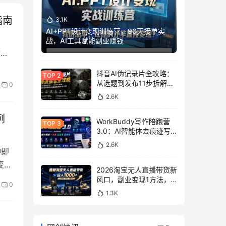
指南
3.1K
AI+PPT设计变现训练营，90天接单实
战，AI工具赋能副业赚钱
收益
巧。
抖音AI伪记录片全攻略：
从选题到发布11步拆解，
0
零基础做出高流量真实感
2.6K
内容
例
WorkBuddy写作陪跑营
3.0：AI智能体去痕迹写
作，头条公众号百家号变
2.6K
现
钟即
变现
2026淘宝无人直播带货新
何利
风口，副业变现1方法，
0
无违规稳定可长期操作
1.3K