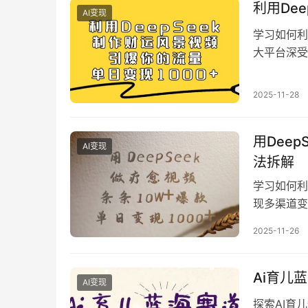
利用De
AI变现
学习如何利
大平台深受
骤以及多种
目标。从金
2025-11-28
容。
用Dee
AI变现
法拆解
学习如何利
现多渠道变
流量主等变
2025-11-26
0+。适合
钱之路。
Ai育儿
AI变现
探索AI育