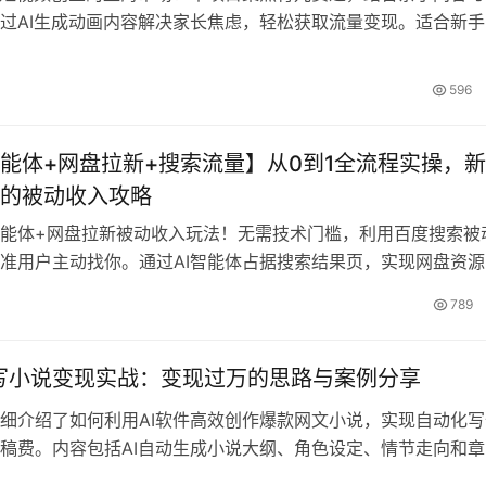
过AI生成动画内容解决家长焦虑，轻松获取流量变现。适合新手
易上手，可快速实现变现200步骤0+收益。课程涵盖项目介绍
操教程及多元变现方式，助你掘金育儿市场，打造可持续的创业
596
能体+网盘拉新+搜索流量】从0到1全流程实操，
的被动收入攻略
能体+网盘拉新被动收入玩法！无需技术门槛，利用百度搜索被
准用户主动找你。通过AI智能体占据搜索结果页，实现网盘资源
松赚取拉新、转存、会员分成等多重收益。本教程包含项目介绍
789
实操流程和注意事项，手把手教你建立可持续的被动收入系统，
上手实现变现过万目标。
AI写小说变现实战：变现过万的思路与案例分享
细介绍了如何利用AI软件高效创作爆款网文小说，实现自动化写
稿费。内容包括AI自动生成小说大纲、角色设定、情节走向和章
功能，完全免除手动码字的繁琐过程。文章还提供了完整的项目