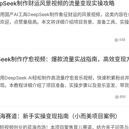
epSeek制作财运风景视频的流量变现实操攻略
用国产AI工具DeepSeek制作象征财运的风景视频，这类内容在
欢迎，点赞量极高。本文将详细介绍项目背景、准备工具、实操
变现方式，帮助您快速掌握制作技巧，实现单日变现100步骤0
光闪闪的财富主题到视频流量引爆策略，手把手教您打造高收益
488
pSeek制作疗愈视频：爆款流量实战指南，高效变现
用DeepSeek AI轻松制作高流量疗愈音乐视频，快速积累粉丝
现。本教程详细介绍了项目准备、实操步骤以及音乐宣发、带货
现方式，手把手教你打造10W+爆款视频，单日收益可达100步
869
想要通过短视频创业的新手，掌握AI视频制作技巧，轻松开启副
蓝海赛道：新手实操变现指南（小而美项目案例）
儿短视频创业的蓝海市场！本项目聚焦育儿赛道，结合亲子问答与