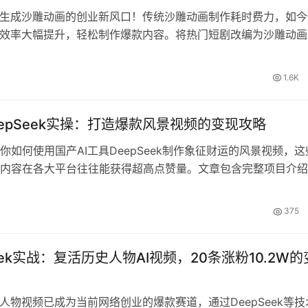
键生成沙雕动画的创业新风口！传统沙雕动画制作耗时费力，如今
，效率大幅提升，轻松制作爆款内容。将热门短剧改编为沙雕动画
，变现渠道多样，包括广告分成、平台补贴、内容付费等。单条
万播放，变现200步骤0+不是梦。本课程涵盖项目介绍、实操
1.6K
，助你快速入局，抢占市场红利！
DeepSeek实操：打造爆款风景视频的变现攻略
你如何使用国产AI工具DeepSeek制作象征财运的风景视频，这
内容在各大平台往往能获得超高点赞量。文章包含完整项目介绍
南、详细操作步骤以及多种变现方式，帮助你快速掌握制作爆款
巧，实现单日变现100步骤0+的目标。适合想要通过短视频创
375
eek实战：复活历史人物AI视频，20条涨粉10.2W的
史人物视频已成为当前网络创业的爆款赛道，通过DeepSeek等技