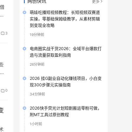
网创快讯
更多
借
萌娃吃播短视频教程：长短视频双赛道
，
实操，零基础保姆级教学，从素材剪辑
视
到变现全攻略
步骤
3
19分钟前
电商圈实战干货2026：全域平台爆款打
造与流量获取盈利指南
些
26分钟前
、
2026 挂G副业自动化赚钱项目，小白变
财
现300步骤元实操指南
业的
0
34分钟前
2026快手荧光计划短剧搬运零粉可做，
变
附MT工具过原创教程
1小时前
术