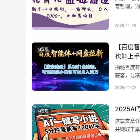
育哲理，通
作，门槛低
期准备、实
2025-11-25
业。
【百度智
AI变现
也能上手
揭秘百度智
获客，让精
动分发，轻
2025-11-22
准备工作、
白也能快速
2025
AI变现
这篇文章详
并赚取丰厚
划分等核心