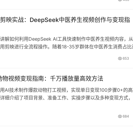
。
剪映实战：DeepSeek中医养生视频创作与变现指
讲解如何利用DeepSeek AI工具快速制作中医养生视频内容，
用剪映进行全流程操作。随着18-35岁群体在中医养生消费占比
赛道流量火爆且变现能力强。教程包含项目介绍、准备工作、实
653
现方式，教你十分钟制作热门养生内容，实现单日变现100步骤
。适合想要进军短视频创业的新手学习。
AI动物视频变现指南：千万播放量高效方法
用AI技术制作爆款动物打工视频，实现单日变现100步骤0+的
详细介绍了项目背景、准备工作、实操步骤以及多种变现方式，
握这一热门赛道的核心技巧。从零开始打造千万播放量的短视频
I内容创作的风口机会。
684