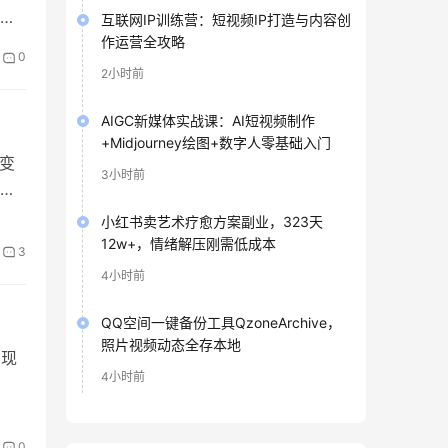
析
互联网IP训练营：短视频IP打造与内容创
作运营全攻略
就能
0
。
2小时前
AIGC新媒体实战课：AI短视频制作
+Midjourney绘图+数字人零基础入门
变
3小时前
也
门
小红书卖艺术疗愈方案副业，323天
12w+，情绪解压刚需低成本
3
4小时前
QQ空间一键备份工具QzoneArchive，
照片视频动态全存本地
实现
4小时前
多
道的
0