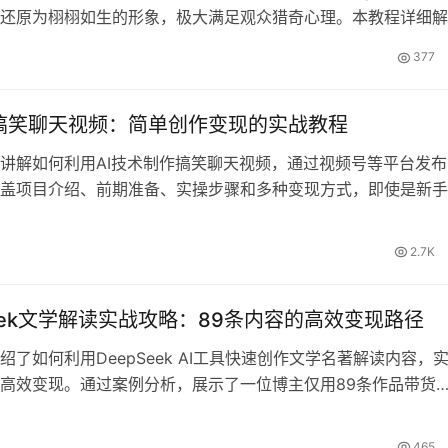
还原为栩栩如生的形象，极大满足观众猎奇心理。本教程详细解
准备到实操制作这类爆款视频，并分享变现方式。仅20条视频
377
2万粉丝增长，播放量轻松破万，是当下最具潜力的短视频创业方向
AI搞笑聊天视频：简单创作变现的实战教程
讲解如何利用AI技术制作搞笑聊天视频，通过视频号等平台发布
盖项目介绍、前期准备、实操步骤和多种变现方式，即使是新手
，实现轻松变现500方法甚至变现1W+的目标。学习如何选择热
爆笑背景音乐，打造高流量短视频的完整流程。
2.7K
Seek文学解读实战攻略：89条内容的高效变现路径
绍了如何利用DeepSeek AI工具快速创作文学名著解读内容，
高效变现。通过案例分析，展示了一位博主仅用89条作品带货
骤多单，变现近20万的惊人成绩。文章包含项目准备、实操步骤及
，手把手教你10分钟完成一条高转化作品，适合想入局文学赛
465