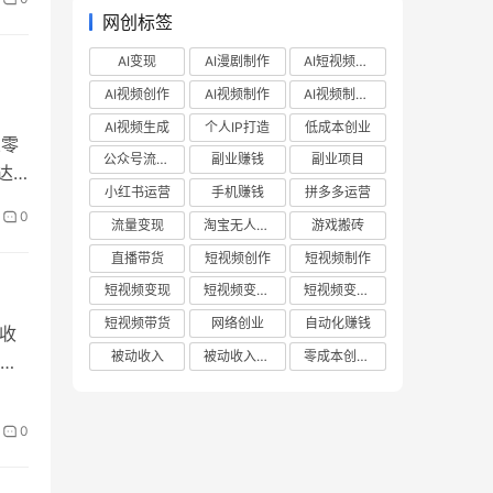
网创标签
AI变现
AI漫剧制作
AI短视频制作
AI视频创作
AI视频制作
AI视频制作教程
AI视频生成
个人IP打造
低成本创业
从零
公众号流量主
副业赚钱
副业项目
达
小红书运营
手机赚钱
拼多多运营
操步
0
流量变现
淘宝无人直播
游戏搬砖
直播带货
短视频创作
短视频制作
短视频变现
短视频变现技巧
短视频变现方法
短视频带货
网络创业
自动化赚钱
高收
被动收入
被动收入项目
零成本创业项目
帮
账
0