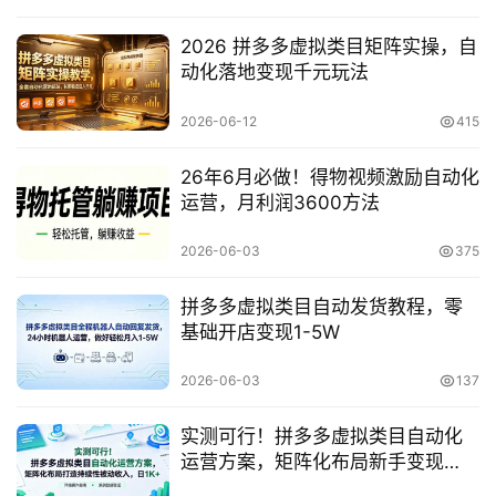
2026 拼多多虚拟类目矩阵实操，自
动化落地变现千元玩法
赚
钱
2026-06-12
415
项
目
26年6月必做！得物视频激励自动化
运营，月利润3600方法
中
2026-06-03
375
创
网
拼多多虚拟类目自动发货教程，零
基础开店变现1-5W
2026-06-03
137
冒
泡
实测可行！拼多多虚拟类目自动化
网
运营方案，矩阵化布局新手变现
1K+被动收入电商创业