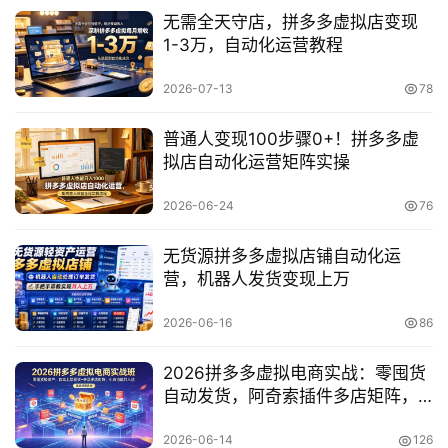
无需全天守店，拼多多虚拟店变现
1-3万，自动化运营教程
2026-07-13
78
普通人变现100步骤0+！拼多多虚
拟店自动化运营矩阵实操
2026-06-24
76
无货源拼多多虚拟店铺自动化运
营，机器人发货变现上万
首
页
2026-06-16
86
网
2026拼多多虚拟电商实战：零囤货
创
自动发货，阿奇索插件多店矩阵，
快
小白副业变现过万
2026-06-14
126
讯