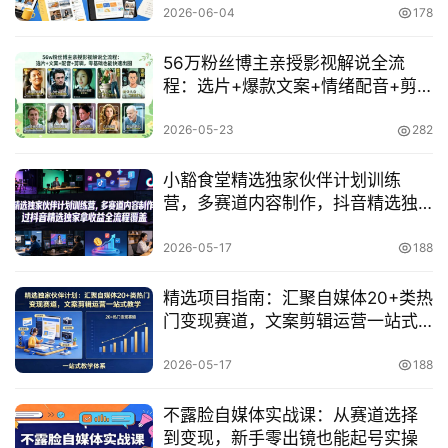
2026-06-04
178
福
缘
56万粉丝博主亲授影视解说全流
创
程：选片+爆款文案+情绪配音+剪
业
辑技巧，零基础抖音变现快速出圈
网
2026-05-23
282
小豁食堂精选独家伙伴计划训练
营，多赛道内容制作，抖音精选独
家变现全流程覆盖
2026-05-17
188
精选项目指南：汇聚自媒体20+类热
门变现赛道，文案剪辑运营一站式
教程
2026-05-17
188
不露脸自媒体实战课：从赛道选择
到变现，新手零出镜也能起号实操