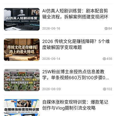
AI仿真人短剧训练营：剧本配音剪
辑全流程，拆解案例搭建变现闭环
赚
钱
2026-06-16
84
项
目
2026 传统文化是赚钱障碍？5个维
度破解国学变现难题
中
2026-06-14
456
创
网
25W粉丝博主亲授热点信息差教
学，单条视频660万到100步骤0万
播放爆款技巧
2026-06-09
102
冒
泡
自媒体涨粉变现特训营：爆款笔记
网
创作与Vlog摄制引流全攻略