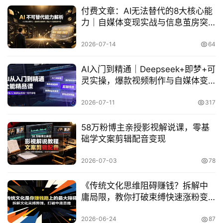
付费文章：AI无法替代的8大核心能
力｜自媒体变现实战与信息茧房突
破
2026-07-14
64
AI入门到精通｜Deepseek+即梦+可
灵实操，爆款视频制作与自媒体变
现
2026-07-11
317
58万粉博主亲授影视解说课，零基
础学文案剪辑配音变现
首
页
2026-07-03
78
网
《传统文化思维阻碍赚钱？拆解中
创
庸局限，教你打破束缚快速涨粉变
快
现》
2026-06-24
87
讯