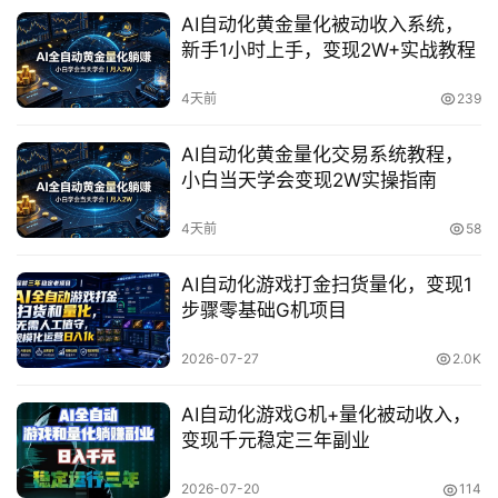
AI自动化黄金量化被动收入系统，
新手1小时上手，变现2W+实战教程
4天前
239
AI自动化黄金量化交易系统教程，
小白当天学会变现2W实操指南
4天前
58
AI自动化游戏打金扫货量化，变现1
步骤零基础G机项目
首
页
2026-07-27
2.0K
网
AI自动化游戏G机+量化被动收入，
创
变现千元稳定三年副业
快
2026-07-20
114
讯