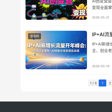
AI创变营
变现全面掌
实操，解决
2026-05-21
儿、古风、
实用技能。
中应用AI
IP+A
冒泡网
松上手，实
IP+AI
主、创业老
时代IP进
赛道、风格
2026-05-19
程干货，助
1 / 6
1
2