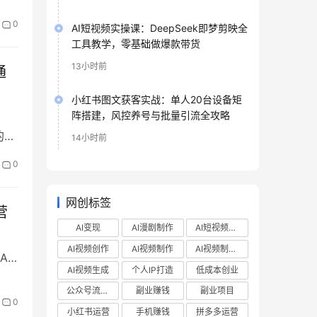
流
0
AI短视频实操课：DeepSeek即梦剪映全
业
工具教学，零基础做爆款带货
复
13小时前
通
小红书图文获客实战：单人20台设备矩
阵搭建，风控养号与批量引流全攻略
的高
14小时前
0
师、
作效
网创标签
GC
营
AI变现
AI漫剧制作
AI短视频制作
AI视频创作
AI视频制作
AI视频制作教程
I
AI视频生成
个人IP打造
低成本创业
包
公众号流量主
副业赚钱
副业项目
频提
0
，
小红书运营
手机赚钱
拼多多运营