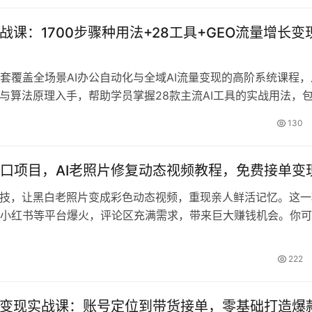
现。适合想通过AI工具开展短视频带货的创业者系统学习。
实战课：1700步骤种用法+28工具+GEO流量增长变
套覆盖全场景AI办公自动化与全域AI流量变现的高阶系统课程，
辑与算法原理入手，帮助学员掌握28款主流AI工具的实战用法，
骤套成熟案例模板与提示词体系。课程涵盖AI生成34类文档
130
Excel/视频等）、GEO关键词优化、自然流量增长等核心技能，适
媒体创业者、运营从业者及AI初学者，实现办公效率提升与百万
口项目，AI老照片修复动态视频教程，免费接单变
科技，让黑白老照片变成彩色动态视频，重现亲人鲜活记忆。这一
小红书等平台爆火，评论区充满需求，带来巨大赚钱机会。你可
频赚流量收益，引流私域代做老照片视频，或销售AI教程和培训
片收费9.9到69.9元，利用AI几分钟即可完成，变现轻松。教程
222
准备、实操演示和变现方法，助你快速上手。
I变现实战课：账号定位到带货接单，零基础打造爆