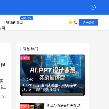
福缘论坛
福缘创业网
项目投稿
网创热门
变现
2.6K
实
AI+PPT设计变现训练营，90天接单实
核
战，AI工具赋能副业赚钱
。
0
等实
抖音AI伪记录片全攻略：
、