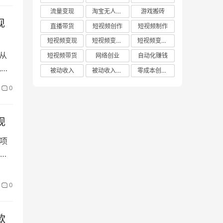
流量变现
淘宝无人直播
游戏搬砖
现
直播带货
短视频创作
短视频制作
短视频变现
短视频变现技巧
短视频变现方法
从
短视频带货
网络创业
自动化赚钱
包含
被动收入
被动收入项目
零成本创业项目
0
合职
流
现
项
以
。
包含
0
款