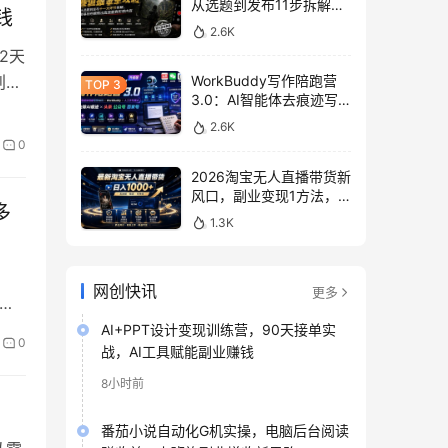
从选题到发布11步拆解，
钱
零基础做出高流量真实感
2.6K
内容
2天
创业
WorkBuddy写作陪跑营
3.0：AI智能体去痕迹写
作，头条公众号百家号变
2.6K
现
0
2026淘宝无人直播带货新
风口，副业变现1方法，
多
无违规稳定可长期操作
1.3K
网创快讯
更多
频
指
AI+PPT设计变现训练营，90天接单实
0
战，AI工具赋能副业赚钱
和
8小时前
番茄小说自动化G机实操，电脑后台阅读