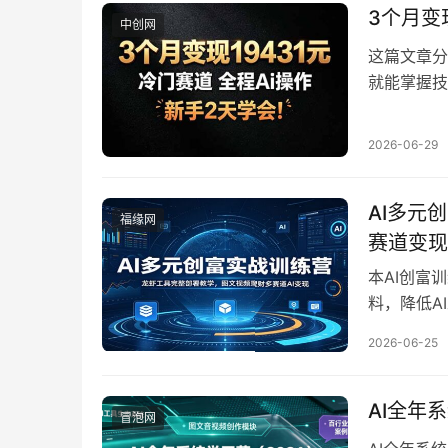
副业爱好者
3个月变
中创网
这篇文章分
就能掌握技
的人群，详
型。
2026-06-29
AI多元
福缘网
赛道变现
本AI创富
料，降低A
三大内容类
2026-06-25
南及专属资
资产增值建
AI全年
冒泡网