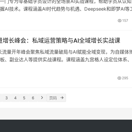
是一门专为零基础学员设计的全场景AI实战课程，帮助学员从认知
握AI技术。课程涵盖AI时代趋势与机遇、Deepseek和即梦AI等
去水印、人物一致性等常见问题。通过64个爆款案例练习，覆
157
动漫等多种场景，并教授账号起号、实体行业获客、剪映AI剪辑
课程还包括好物带货、自媒体运营等内容，帮助学员在生活和职
技术，如制作艺术照、优化简历等。全程干货无废话，零基础也能
I流量增长峰会：私域运营策略与AI全域增长实战课
现AI作品变现。
新增长流量开年峰会聚焦私域流量破局与AI赋能全域变现，为自媒体
板、副业达人等提供实战课程。课程涵盖九宫格人设定位体系、A
化方向及6大AI实操技能，帮助学员精准吸流、高效变现。通过身
等多维度定位，打造高辨识度IP，解锁2026全域流量增长路径
295
力传统运营转型AI智能流量赛道。
3
4
5
6