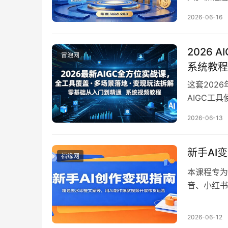
富和趋势布
2026-06-16
程实操教学
的人群。学
刻。
2026
冒泡网
系统教程
这套202
AIGC工
阶用法，包
2026-06-13
用，并详细
创业者等各
率或实现商
新手AI
福缘网
知识体系，
本课程专为
音、小红书
工具深度应
含橱窗开通
2026-06-12
示词撰写技