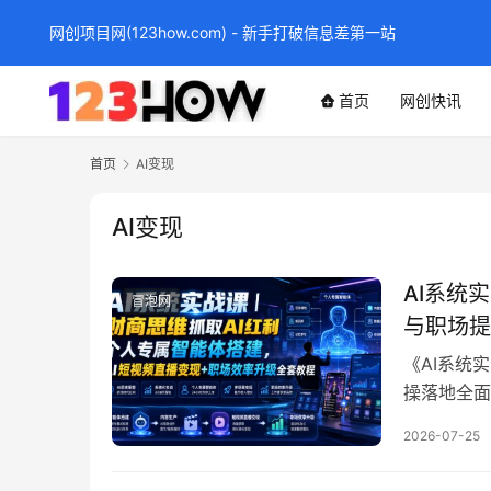
网创项目网(123how.com) - 新手打破信息差第一站
首页
网创快讯
首页
AI变现
AI变现
AI系统
冒泡网
与职场提
《AI系统
操落地全面
心应用，包
2026-07-25
通过16节
用技术，实