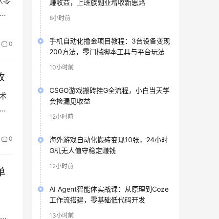
从零
赚收益，上班族副业增收新思路
落
8小时前
频
手机自动化撸金项目教程：3台设备变现
0
I对
200方法，零门槛脚本工具与平台玩法
行
10小时前
收
代、
CSGO游戏搬砖挂G全流程，小白当天学
术
会捡漏见收益
变
12小时前
老
0
海外游戏自动化搬砖变现10张，24小时
G机无人值守稳定赚钱
12小时前
单
AI Agent智能体实战课：从原理到Coze
工作流搭建，零基础低代码开发
创
13小时前