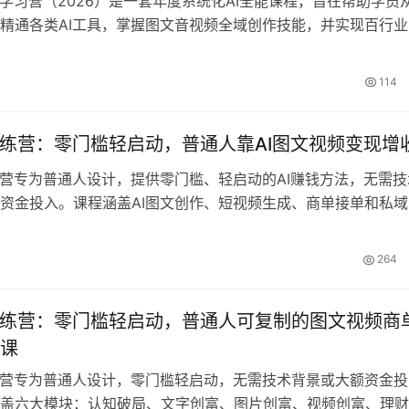
统学习营（2026）是一套年度系统化AI全能课程，旨在帮助学员
精通各类AI工具，掌握图文音视频全域创作技能，并实现百行业
媒体IP打造。课程整合了国内外主流AI大模型、绘图、配音、视
，精讲高阶实操技巧和避坑用法，涵盖编剧导演审美创作底层思
114
百个细分行业实景案例。通过40天系统学习计划，学员将掌握A
视频制作等核心技能，并能应用于个人办公提效、自媒体做号、
训练营：零门槛轻启动，普通人靠AI图文视频变现增
业变现。课程持续更新2026年最新AI工具玩法，包括即梦
nce2.0新版、真人出镜、分镜制作等高级技巧，打造可深耕、可迭
练营专为普通人设计，提供零门槛、轻启动的AI赚钱方法，无需技
I完整能力体系。
资金投入。课程涵盖AI图文创作、短视频生成、商单接单和私域
I变现路径，全程实操教学，标准化流程易复制。配套工具模板和
，帮助学员利用碎片时间开启AI增收之路，抓住人工智能时代红
264
入升级。
训练营：零门槛轻启动，普通人可复制的图文视频商
课
练营专为普通人设计，零门槛轻启动，无需技术背景或大额资金投
盖六大模块：认知破局、文字创富、图片创富、视频创富、理财