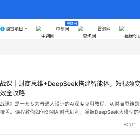
中赚网
赚钱项目
中创网
冒泡网
实战课｜财商思维+DeepSeek搭建智能体，短视频
效全攻略
实战课》是一套专为普通人设计的AI深度应用教程，从财商思维到
覆盖。课程教你如何识别AI时代红利，掌握DeepSeek大模型的
括个人智能体搭建、短视频直播变现、职场效率提升等关键技能
314
系统课程，学员将学会爆款文案创作、AI顾问打造、智能体定制
现工作提效、副业增收和能力进阶。适合上班族、自媒体从业者