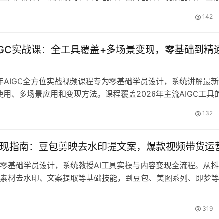
局，从AI图文创作、短视频生成到商单接单和私域变现，提供全
142
。适合零基础小白、上班族、宝妈等希望利用碎片时间开启AI副
员将掌握AI赚钱底层逻辑，获得全套工具模板，实现标准化流程
 AIGC实战课：全工具覆盖+多场景变现，零基础到精
6年AIGC全方位实战视频课程专为零基础学员设计，系统讲解最新
具使用、多场景应用和变现方法。课程覆盖2026年主流AIGC工具
含办公、内容创作、设计、视频制作、营销等多个领域的落地应
132
拆解最新的AIGC变现玩法。适合职场人士、内容创作者、设计
类人群，帮助学员从入门到精通，掌握AIGC核心能力，提升工
业变现。课程内容包含大量实战案例和直播录屏，构建完整的AI
变现指南：豆包剪映去水印提文案，爆款视频带货运
让学员跟上技术发展趋势。
零基础学员设计，系统教授AI工具实操与内容变现全流程。从抖
素材去水印、文案提取等基础技能，到豆包、美图系列、即梦等A
用，再到爆款视频制作与服装、农产品赛道实战案例拆解。课程
、账号运营、AI视频发布规范等实用内容，并重点讲解图文/视
319
巧。通过20+实战案例教学，帮助学员快速掌握AI创作核心技能