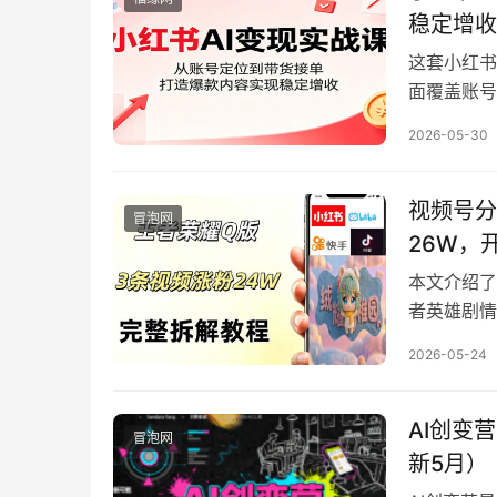
稳定增收
这套小红书
面覆盖账号
封面设计、
2026-05-30
点教授引流
巧。课程包
案例、工具
视频号分
冒泡网
完整且落地
26W，
收益。
本文介绍了
者英雄剧情
设计，无需
2026-05-24
面，搭配剪
用、视频实
拓展玩法，
AI创变
冒泡网
新5月）