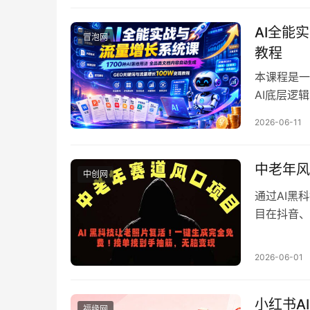
实现流量变
AI全能
冒泡网
教程
本课程是一
AI底层逻
1700步
2026-06-11
（PPT/
场人士、自
量变现。
中老年风
中创网
通过AI黑
目在抖音、
制作爆款视
修复一张照
2026-06-01
项目介绍、
小红书A
福缘网