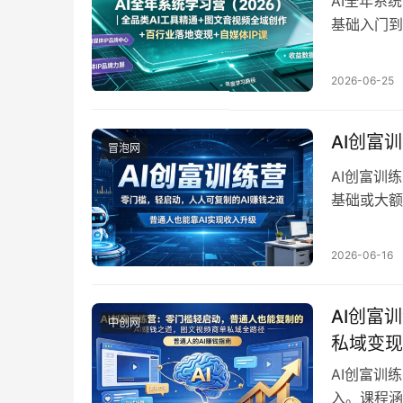
AI全年系
基础入门到
地变现和自
生成等工具
2026-06-25
维，配套上
话、绘图、
AI创富
业接单和副
冒泡网
Seeda
AI创富训
可变现的A
基础或大额
现等主流A
师带练答疑
2026-06-16
利，实现收
AI创富
中创网
私域变现
AI创富训
入。课程涵