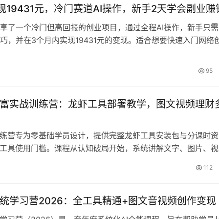
等想要借助AI提升竞争力的人群。
现19431元，冷门赛道AI操作，新手2天学会副业赚
享了一个冷门但高回报的创业项目，通过全程AI操作，新手只需
巧，并在3个月内实现19431元的变现。适合想要快速入门网络
细介绍了操作流程和收益情况，帮助读者轻松开启副业或主业转
95
创富实战训练营：龙虾工具部署教学，图文视频理财
训练营专为零基础学员设计，提供完整龙虾工具安装包与分课时资
I工具使用门槛。课程从认知破局开始，系统讲解文字、图片、视
AI变现方法，并包含AI理财创收策略。配套详细部署文档、安全
112
料，课后答疑解决实操问题。无需高投入，即可通过AI内容创作
立稳定副业收入，抓住AI时代创富机遇。
系统学习营2026：全工具精通+图文音视频创作变现