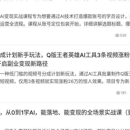
AI变现实战课程专为想要通过AI技术打造爆款账号的学员设计，
运营全流程。课程从账号定位包装开始，详细讲解选题标题、爆
涨粉笔记创作、视频脚本编写、手机拍摄技巧和高效剪辑方法。
536
开店和接广带货两大主流变现模式，并特别分享AI英语视频制作
含家居、美妆、职场等九大热门赛道实战案例拆解，提供大量封
操作教程和导师答疑，帮助学员解决实操中的各种问题。内容体
成计划新手玩法，Q版王者英雄AI工具3条视频涨粉
性强，即使是新手也能快速掌握变现玩法，将账号流量转化为稳
开启副业变现新路径
一种低门槛的视频号分成计划新玩法，通过AI工具批量制作Q版
短视频，仅用3条视频就实现涨粉26万的惊人效果。项目专为新
露脸和复杂剪辑，利用豆包、LibTV等AI工具生成脚本、分镜头
181
映即可快速产出爆款内容。课程详细拆解了从账号搭建、AI工具
操到分成计划开通的全流程，并提供了高阶课程售卖、网盘拉新
适合普通人开启短视频副业和AI变现新路径。
营，从0到1学AI，能落地、能变现的全场景实战课（