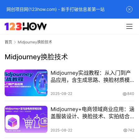
网创项目网(123how.com) - 新手打破信息差第一站
首
页
首页
Midjourney换脸技术
网
Midjourney换脸技术
创
快
Midjourney实战教程：从入门到产
讯
品应用，含生成思路、换脸材质模
拟与服装创作技巧
2025-08-22
840
赚
钱
Midjourney+电商领域商业应用：涵
项
盖服装设计、换脸技术、实拍结合
目
等
2025-08-22
742