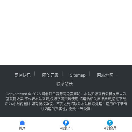
中
创
网
冒
泡
网
网创快讯
网创元素
Sitemap
网站地图
福
联系站长
缘
Copy
otected © 2026
网创项目资源网
免责声明：本站资源来自会员发布以及
创
互联网收集,不代表本站立场,仅限学习交流使用,请遵循相关法律法规,请在下载
业
后24小时内删除.如有侵权争议、不妥之处请联系本站删除处理！请用户仔细辨
认内容的真实性，避免上当受骗!
网
首页
网创快讯
网创会员