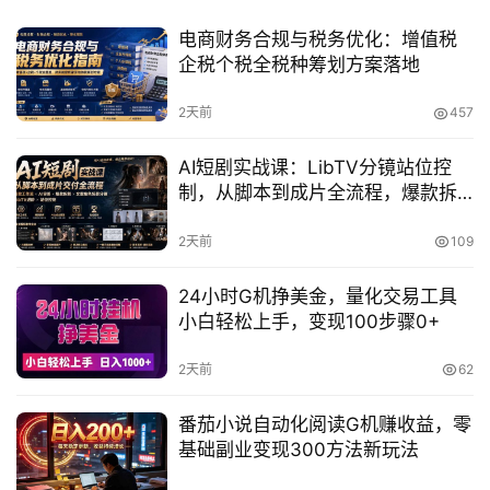
电商财务合规与税务优化：增值税
企税个税全税种筹划方案落地
2天前
457
AI短剧实战课：LibTV分镜站位控
制，从脚本到成片全流程，爆款拆
解与角色场景设计
2天前
109
24小时G机挣美金，量化交易工具
小白轻松上手，变现100步骤0+
2天前
62
番茄小说自动化阅读G机赚收益，零
基础副业变现300方法新玩法
首
页