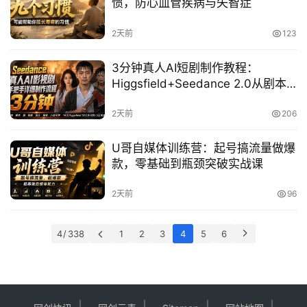
惯，防心血管疾病与失智症
2天前
123
3分钟真人AI短剧制作教程：
Higgsfield+Seedance 2.0从剧本
到成片全流程
2天前
206
U哥自媒体训练营：起号搞流量做爆
款，零基础到瓶颈突破实战课
2天前
96
4 / 338
1
2
3
4
5
6