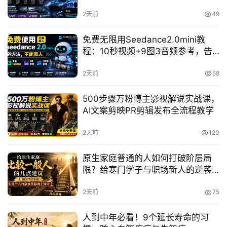
成片封装Skill全流程
冒
2天前
49
泡
网
免费无限用Seedance2.0mini教
程：10秒视频+9图3音频参考，告
别AI积分焦虑
2天前
58
福
缘
500步骤万粉博主影视解说实战课，
创
AI文案剪映PR剪辑发布全流程教学
业
网
2天前
120
原生家庭普通的人如何打破阶层局
限？给寒门学子与职场新人的逆袭
建议
2天前
75
人到中年必看！9个延长寿命的习