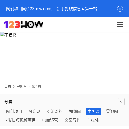
网创项目网(123how.com) - 新手打破信息差第一站
中创网
中创网是一个专注于热门项目分享的平台，提供最新的项目资讯、
创业指导和资源对接。访问中创网官网，获取更多创业信息，找到
适合你的热门项目。中赚网为你带来最前沿的创业机会和资讯，助
你实现创业梦想。
首页
中创网
第4页
分类
网创项目
AI变现
引流涨粉
福缘网
中创网
冒泡网
抖/快短视频项目
电商运营
文案写作
自媒体
社群营销
网络项目