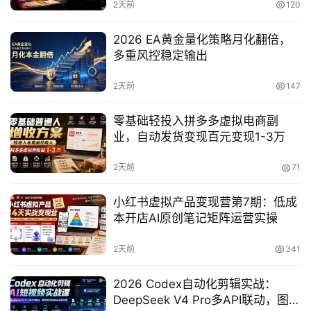
2天前
120
网
2026 EA黄金量化策略月化翻倍，
创
多重风控稳定输出
快
讯
2天前
147
零基础轻投入拼多多虚拟电商副
业，自动发货变现百元变现1-3万
赚
钱
2天前
71
项
目
小红书虚拟产品变现营第7期：低成
本开店AI原创笔记矩阵运营实操
中
2天前
341
创
网
2026 Codex自动化剪辑实战：
DeepSeek V4 Pro多API联动，图文