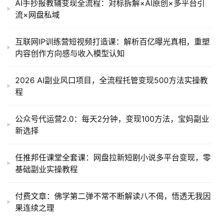
AI手抄报教辅变现全流程：对标拆解×AI原创×多平台引
流×网盘私域
互联网IP训练营短视频打造课：解析百亿曝光真相，重塑
内容创作方向感与收入模型认知
2026 AI副业风口项目，全流程托管变现500方法实操教
程
公众号代运营2.0：每天2分钟，变现100方法，宝妈副业
新选择
任推邦任课堂全套课：网盘拉新短剧小说多平台变现，零
基础副业实操教程
付费文章：佛学第二弹不常不断解读八不偈，悟透无我因
果连续之理