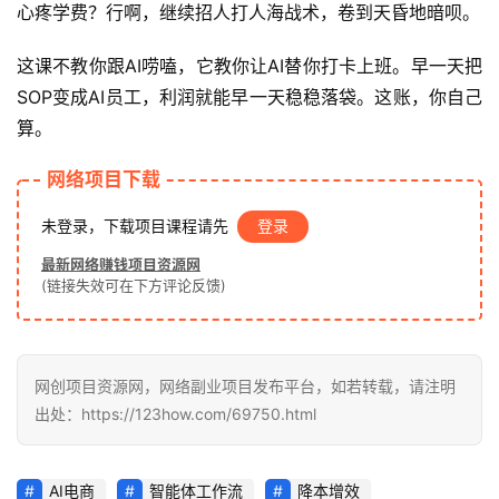
心疼学费？行啊，继续招人打人海战术，卷到天昏地暗呗。
钱
项
这课不教你跟AI唠嗑，它教你让AI替你打卡上班。早一天把
目
SOP变成AI员工，利润就能早一天稳稳落袋。这账，你自己
算。
中
网络项目下载
创
网
未登录，下载项目课程请先
登录
最新网络赚钱项目资源网
(链接失效可在下方评论反馈)
冒
泡
网
网创项目资源网，网络副业项目发布平台，如若转载，请注明
出处：https://123how.com/69750.html
福
缘
AI电商
智能体工作流
降本增效
创