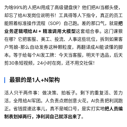
为啥99%的人把AI用成了高级键盘侠？他们把AI当榔头使，
却忘了给AI发岗位说明书！工具得等人下指令，真正的员工
能照着标准操作流程（SOP）自己跑。差的那口气，就是
把
业务逻辑喂给AI + 精准调用大模型
这套组合拳。这门课狠
在哪？它把客服、美工、投流、人事这些坑位，拆到如果客
户骂娘-那么自动发券这种颗粒度，再翻译成AI能读懂的脚
本。等于给每个AI发工牌：今天当客服，明天干选品，后天
首
剪30条短视频，24小时在岗，还不用交社保！
页
最狠的是1人+N架构
网
创
活人只干两件事：做决策、拍板子。剩下的重复活、苦力
快
活，全甩给AI军团。人负责点燃创意火花，AI负责把利润跑
讯
正。省钱提速这事儿，真不是喊口号，是实打实地
把人员编
制表划掉两行，净利润自己就浮出来了
。
赚