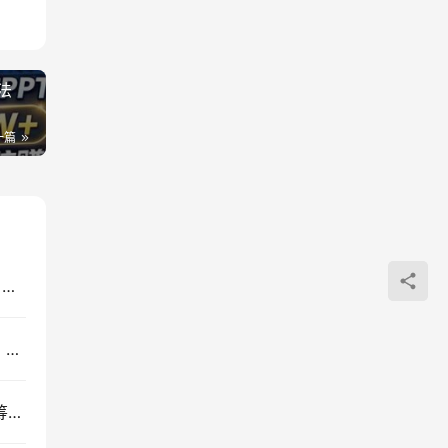
法
一篇
外贸人海外获客实战课：社媒矩阵+AI自动化运营，系统掌握客户开发全流程
WorkBuddy写作陪跑营3.0：AI智能体去痕迹写作，头条公众号百家号变现
电商财务合规与税务优化：增值税企税个税全税种筹划方案落地