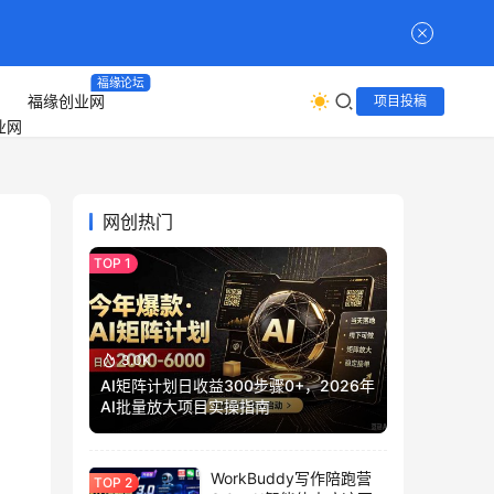
福缘论坛
福缘创业网
项目投稿
网创热门
3.0K
AI矩阵计划日收益300步骤0+，2026年
AI批量放大项目实操指南
WorkBuddy写作陪跑营