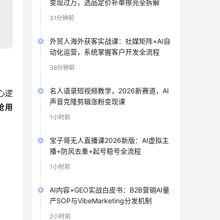
变现过万，选品定价补单擦亮全拆解
31分钟前
外贸人海外获客实战课：社媒矩阵+AI自
动化运营，系统掌握客户开发全流程
38分钟前
名人语录短视频教学，2026新赛道，AI
心逻
声音克隆剪辑涨粉变现课
抢用
1小时前
宝子哥无人直播课2026新版：AI虚拟主
播+防风去重+起号稳号全流程
1小时前
AI内容+GEO实战白皮书：B2B营销AI量
产SOP与VibeMarketing分发机制
2小时前