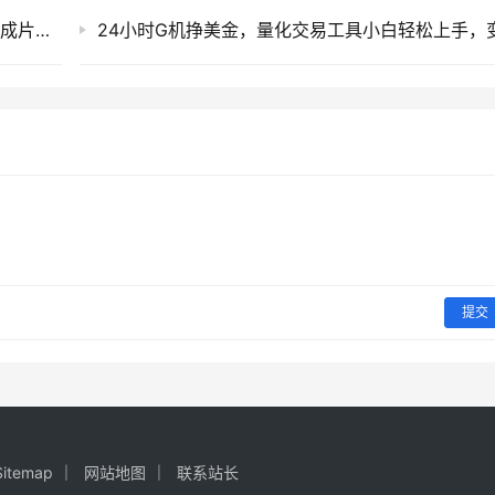
AI短剧实战课：LibTV分镜站位控制，从脚本到成片全流程，爆款拆解与角色场景设计
提交
Sitemap
网站地图
联系站长