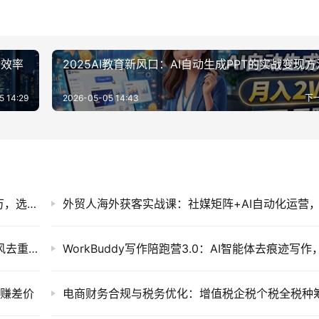
升效率
2025AI教育新风口：AI自动生成PPT的实战变现方
5 14:29
2026-05-05 14:43
下
2026闲鱼运营技巧大全3.0：零基础到变现过万，选品定价补单擦亮全拆解
宝子哥无人直播课2026新版：AI虚拟主播+防风去重+起号稳号全流程
漏赚差价