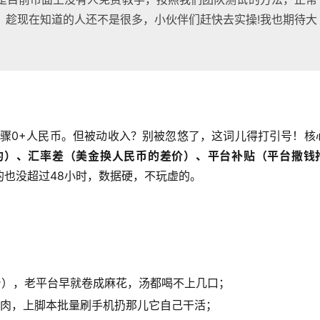
，趁现在知道的人还不是很多，小伙伴们赶快去实操!我也期待大
步骤0+人民币。但被动收入？别被忽悠了，这词儿得打引号！核
的）、汇率差（美金换人民币的差价）、平台补贴（平台撒钱
也没超过48小时，数据硬，不玩虚的。
台），老平台早就卷成麻花，汤都喝不上几口；
好肉，上脚本批量刷手机扔那儿它自己干活；