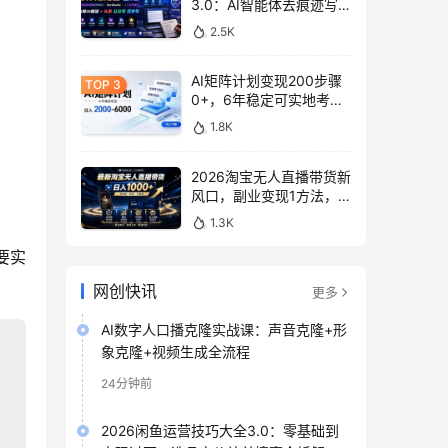
3.0：AI智能体去痕迹写
作，头条公众号百家号变
2.5K
现
AI矩阵计划变现200步骤
0+，6年稳定可实地考
察，批量放大实操指南
1.8K
2026淘宝无人直播带货新
风口，副业变现1方法，
无违规稳定可长期操作
1.3K
要实
网创快讯
更多
AI数字人口播克隆实战课：声音克隆+形
象克隆+视频生成全流程
24分钟前
2026闲鱼运营技巧大全3.0：零基础到