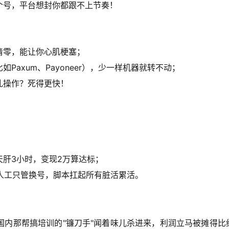
个号，平台想封你都跟不上节奏！
清零，能让你心肌梗塞；
Paxum、Payoneer），少一样机器就转不动；
乱操作？死得更快！
天肝3小时，变现2万算达标；
，人工只管换号，脚本扛起所有脏活累活。
国内那帮搞培训的"镰刀手"闻着味儿杀进来，利润立马被摊得比