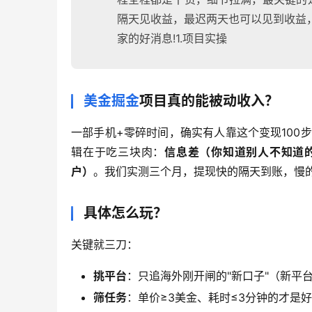
隔天见收益，最迟两天也可以见到收益
家的好消息!1.项目实操
美金掘金
项目真的能被动收入？
一部手机+零碎时间，确实有人靠这个变现100
辑在于吃三块肉：
信息差（你知道别人不知道
户）
。我们实测三个月，提现快的隔天到账，慢的
具体怎么玩？
关键就三刀：
挑平台
：只追海外刚开闸的"新口子"（新平
筛任务
：单价≥3美金、耗时≤3分钟的才是