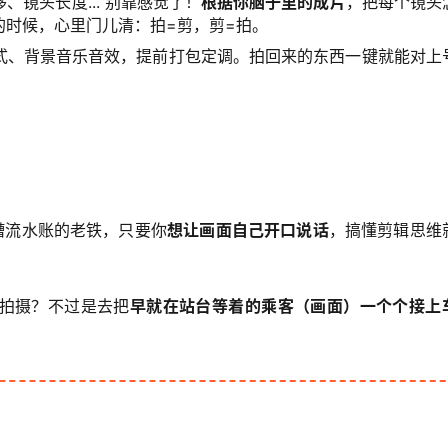
、镜头长度... 别靠感觉了！
根据你脑子里的成片
，把每个镜头
的时候，心里门儿清：拍=剪，剪=拍。
式、背景音乐音效，提前打包定调。拍回来的东西一键就能对上
？
槽流水账的老铁，只要你
想让画面自己开口说话
，搞懂剪辑思维
拍摄？不过是去把
早就在站台等着的乘客（画面）一个个接上