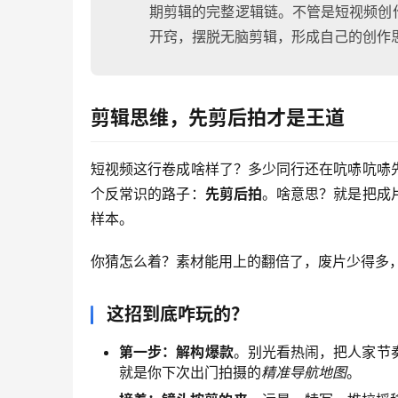
期剪辑的完整逻辑链。不管是短视频创
开窍，摆脱无脑剪辑，形成自己的创作
剪辑思维，先剪后拍才是王道
短视频这行卷成啥样了？多少同行还在吭哧吭哧
个反常识的路子：
先剪后拍
。啥意思？就是把成
样本。
你猜怎么着？素材能用上的翻倍了，废片少得多
这招到底咋玩的？
第一步：解构爆款
。别光看热闹，把人家节
就是你下次出门拍摄的
精准导航地图
。