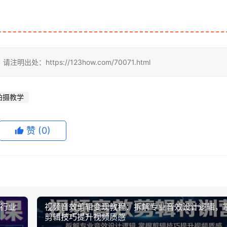
ttps://123how.com/70071.html
拍摄教学
赞
(0)
多行业
视频音效剪辑变现教程：拆解专业音效设计逻辑，
剪辑技巧提升视频质感