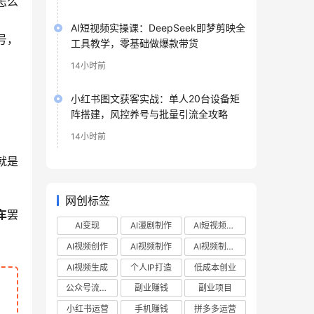
怎么
AI短视频实操课：DeepSeek即梦剪映全
号，
工具教学，零基础做爆款带货
14小时前
小红书图文获客实战：单人20台设备矩
阵搭建，风控养号与批量引流全攻略
14小时前
就是
网创标签
车
罢
AI变现
AI漫剧制作
AI短视频制作
AI视频创作
AI视频制作
AI视频制作教程
AI视频生成
个人IP打造
低成本创业
公众号流量主
副业赚钱
副业项目
小红书运营
手机赚钱
拼多多运营