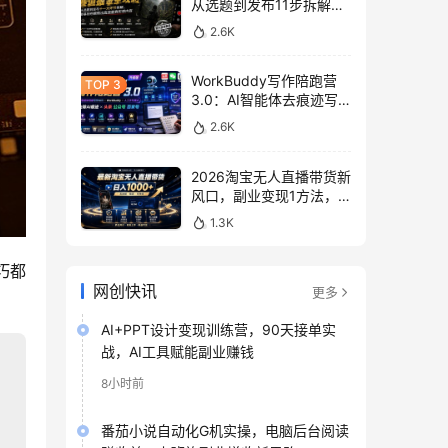
从选题到发布11步拆解，
零基础做出高流量真实感
2.6K
内容
WorkBuddy写作陪跑营
3.0：AI智能体去痕迹写
作，头条公众号百家号变
2.6K
现
2026淘宝无人直播带货新
风口，副业变现1方法，
无违规稳定可长期操作
1.3K
巧都
网创快讯
更多
AI+PPT设计变现训练营，90天接单实
战，AI工具赋能副业赚钱
8小时前
番茄小说自动化G机实操，电脑后台阅读