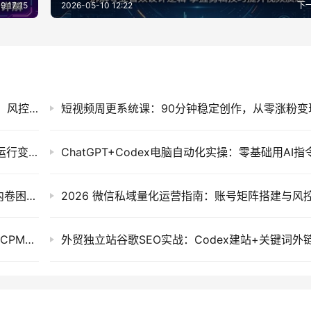
9 17:15
2026-05-10 12:22
下
小红书图文获客实战：单人20台设备矩阵搭建，风控养号与批量引流全攻略
AI自动化黄金量化被动收入系统，24小时稳定运行变现2W+，新手零门槛实操指南
新能源车行业深度解析：拆解产业崛起根源与内卷困局，透视海外贸易争端下的机遇风险
零基础AI不露脸做YouTube赚钱，4小时掌握高CPM赛道与SEO变现技巧