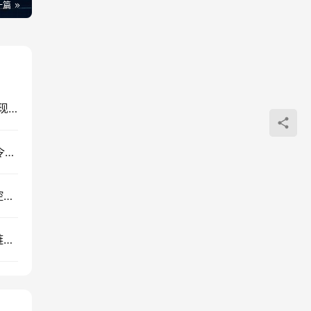
一篇
短视频周更系统课：90分钟稳定创作，从零涨粉变现变现八千
ChatGPT+Codex电脑自动化实操：零基础用AI指令远程操控电脑，提升办公效率
2026 微信私域量化运营指南：账号矩阵搭建与风控避坑实战
外贸独立站谷歌SEO实战：Codex建站+关键词外链引流课