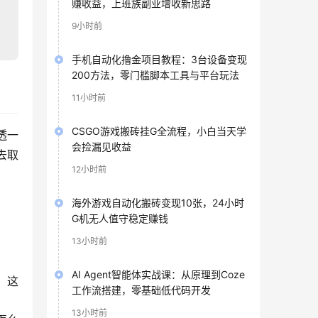
赚收益，上班族副业增收新思路
9小时前
手机自动化撸金项目教程：3台设备变现
200方法，零门槛脚本工具与平台玩法
11小时前
CSGO游戏搬砖挂G全流程，小白当天学
透一
会捡漏见收益
去取
12小时前
海外游戏自动化搬砖变现10张，24小时
G机无人值守稳定赚钱
13小时前
AI Agent智能体实战课：从原理到Coze
。这
工作流搭建，零基础低代码开发
13小时前