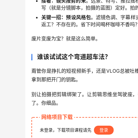
接着：镜头按剪的来
。远景、特写、推拉摇移
写（就是分镜脚本，拍摄的蓝图）定好。拍
关键一招：预设风格包
。滤镜色调、字幕样
返工？不存在的。省下时间喝杯咖啡不香吗
废片变废为宝？就是这么简单。
谁该试试这个弯道超车法？
甭管你是挣扎的短视频新手，还是VLOG总被吐
拿到那把开门的钥匙。
别让拍摄把剪辑绑架了。让剪辑思维坐驾驶座，
了。你细品。
网络项目下载
未登录，下载项目课程请先
登录