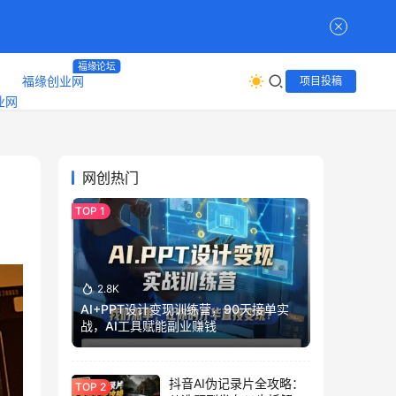
福缘论坛
福缘创业网
项目投稿
网创热门
2.8K
AI+PPT设计变现训练营，90天接单实
战，AI工具赋能副业赚钱
抖音AI伪记录片全攻略：