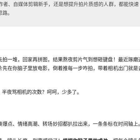
作者、自媒体剪辑新手，还是想提升拍片质感的人群，都能快速
思路。
先拍一堆，回家再拼图，结果熬夜剪片气到想砸键盘！最近琢磨
片先在你脑子里放电影，倒着推每一步咋拍，带着相机出门就是
，半夜骂相机的次数？呵呵，少多了。
奏爆点、情绪高潮、转场妙招都扒拉出来，一条条标在时间轴上