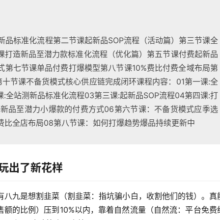
测新品标准化流程第二节课起新品SOP流程（活动篇）第三节课全
课打造新品至潜力款标准化流程（优化篇）第五节课付费起新品
式第七节课单品付费打爆模型第八节课10%费比付费全域布局第
十节课不备货模式核心供应链完成闭环课程内容：01第一课:全
:全站测新品标准化流程03第三课:起新品SOP流程04第四课:打
课:新品至潜力小爆款的付费方式06第六节课：不备货模式应季选
%费比全店布局08第八节课：如何打爆趋势爆品持续更新中
货玩出了新花样
十有八九是想割韭菜（割韭菜：指坑骗小白，收割他们的钱）。真
售额的比例）压到10%以内，靠着自然流量（自然流：平台免费