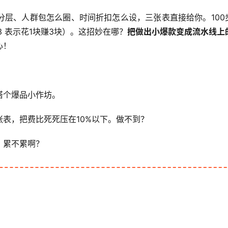
分层、人群包怎么圈、时间折扣怎么设，三张表直接给你。100
3 表示花1块赚3块）。这招妙在哪？
把做出小爆款变成流水线上
心！
搭个爆品小作坊。
表，把费比死死压在10%以下。做不到？
，累不累啊？