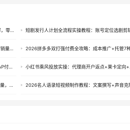
抖音AI伪记录片全攻略：从选题到发布11步拆解，零基础做出高流量真实感内容
2026淘宝从零到爆2.0：主推款高权重设置+改销量秒单快速破零起量
2026TikTok短剧出海变现课：IAA广告分账+IAP付费双模式，账号搭建回款全流程
小红书乘风
AI+新个体创业必修课：道法术器玩转小红书流量，AI智能体低成本打造个人变现小生意