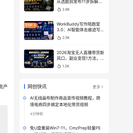
从选题到发布11步拆解，
零基础做出高流量真实感
2.6K
内容
WorkBuddy写作陪跑营
3.0：AI智能体去痕迹写
作，头条公众号百家号变
2.5K
现
2026淘宝无人直播带货新
风口，副业变现1方法，
无违规稳定可长期操作
1.3K
网创快讯
资产
更多
AI无线画布制作商品宣传视频教程，跨
境电商四步搞定本地化带货视频
4分钟前
免U盘重装Win7-11，CmzPrep轻量PE