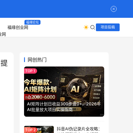
福缘论坛
福缘创业网
项目投稿
网创热门
润提
3.1K
AI矩阵计划日收益300步骤0+，2026年
AI批量放大项目实操指南
抖音AI伪记录片全攻略：