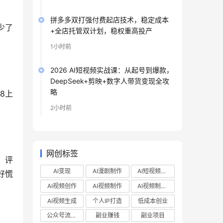
拼多多双打强付费起店技术，稳定成本
少了
+全店托管双计划，稳权重高投产
1小时前
2026 AI短视频实战课：从起号到爆款，
DeepSeek+剪映+数字人带货变现全攻
略
8上
2小时前
网创标签
、评
AI变现
AI漫剧制作
AI短视频制作
好慌
AI视频创作
AI视频制作
AI视频制作教程
AI视频生成
个人IP打造
低成本创业
公众号流量主
副业赚钱
副业项目