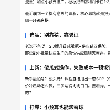
流量）加点小预算推广，稳稳把单店利润卡在1-
最近瞄到一个挺有意思的课程，核心思路就是把
哪一环都白搭。
选品：别靠猜，靠验证
老说不备货，2.0版升级成数据+供应链双保险
那些能小批量快速生产的柔性供应链锁死库存。费
上新：傻瓜式操作，失败成本一顿饭
新手最怕啥？没头绪！课程直接甩出一套SOP（
价冷启动怎么做，三步写得明明白白。照着弄，
的？
打爆：小预算也能滚雪球