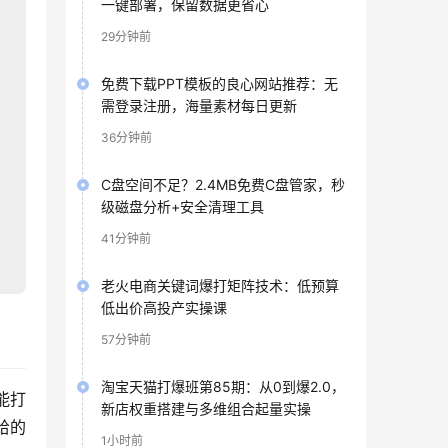
一键部署，保留数据更省心
29分钟前
免费下载PPT模板的良心网站推荐：无
需登录注册，海量素材每日更新
36分钟前
C盘空间不足？2.4MB免费C盘管家，秒
级磁盘分析+安全清理工具
41分钟前
老火电商关键词爆打矩阵技术：低预算
低出价高投产实操课
57分钟前
淘宝天猫打爆班第85期：从0到爆2.0，
能打
新店权重搭建与多维组合起量实操
给的
1小时前