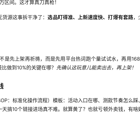
3万区间。这才算真刀真枪！
无货源这事拆干净了：
选品盯得准、上新速度快、打爆有套路
，
。不是先上架再祈祷，而是先用平台热词跑个量试试水，再用168
比做到10%的关键在哪？
先确认这玩意儿能卖出去，再上架！
钱
SOP：标准化操作流程）模板：活动入口在哪、测款节奏怎么踩
一天搞10个链接进场真不难。就算黄了？也就亏顿外卖钱，有啥