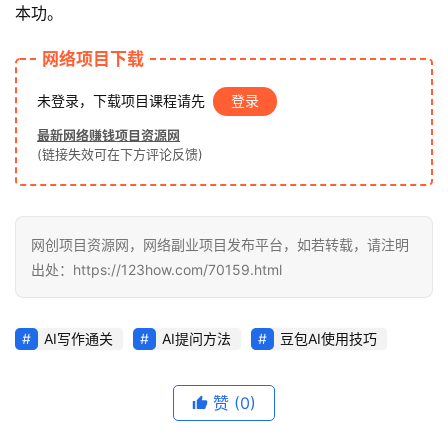
泡
本功。
网
网络项目下载
未登录，下载项目课程请先
登录
福
缘
最新网络赚钱项目资源网
(链接失效可在下方评论反馈)
创
业
网
网创项目资源网，网络副业项目发布平台，如若转载，请注明
出处：https://123how.com/70159.html
AI写作通关
AI提问方法
豆包AI使用技巧
赞
(0)