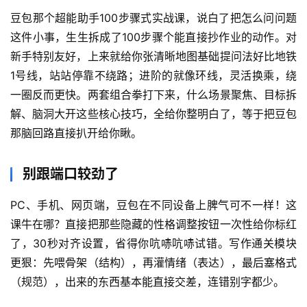
豆包那个超能助手100步骤式实战课，说白了把怎么问问题
这件小事，生生拆成了100步骤个能直接抄作业的动作。对
新手特别友好，上来就给你张清晰地图基础提问法好比地铁
1号线，站站停靠不绕路；进阶的就像环线，灵活换乘，绕
一圈反而更快。两套组合拳打下来，什么场景聚焦、目标拆
解、脑洞大开这些核心技巧，全给你整明白了，等于把豆包
那脑回路直接扒开给你瞅。
别跟端口较劲了
PC、手机、网页端，豆包在不同设备上脾气可不一样！这
课牛在哪？直接把那些隐藏的性格调整按钮一次性给你标红
了，30秒对齐设置，省得你吭哧吭哧试错。写作通关模块
首
更狠：先喂骨架（结构），再灌情绪（表达），最后塞格式
页
（规范），出来的东西基本能直接交差，连错别字都少。