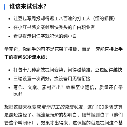
网
谁该来试试水？
创
快
让豆包写周报却得返工八百遍的打工人（懂的都懂）
讯
在小红书憋文案憋到快秃头的自由职业者
看见提示词仨字就犯怵的纯小白
赚
学完它，你到手的可不是花架子模板，而是一套能直接
上手
钱
项
干的提问SOP流水线
：
目
打包十几种高效提问姿势，问得越精准，豆包回得越快
三端设置一次调好，换设备用无缝衔接
中
写作、文案、素材产出？效率至少翻倍，质量还自带
创
buff
网
想把这聊天框变成
帮你打工的靠谱队友
，这门100步骤式算
是最短路径了。搞流量玩
IP
的都明白，细节抠到位了（他们
冒
管这个叫闭环），效果才出得来，这课抠的就是提问这个基