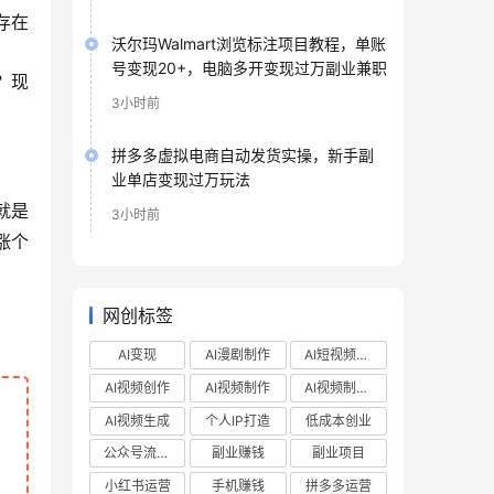
存在
沃尔玛Walmart浏览标注项目教程，单账
号变现20+，电脑多开变现过万副业兼职
？现
3小时前
拼多多虚拟电商自动发货实操，新手副
业单店变现过万玩法
就是
3小时前
涨个
网创标签
AI变现
AI漫剧制作
AI短视频制作
AI视频创作
AI视频制作
AI视频制作教程
AI视频生成
个人IP打造
低成本创业
公众号流量主
副业赚钱
副业项目
小红书运营
手机赚钱
拼多多运营