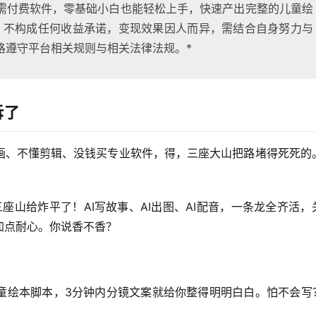
需付费软件，零基础小白也能轻松上手，快速产出完整的儿童绘
，不构成任何收益承诺，变现效果因人而异，需结合自身努力与
格遵守平台相关规则与相关法律法规。*
拆了
画、不懂剪辑、没钱买专业软件，得，三座大山把路堵得死死的
座山给炸平了！AI写故事、AI出图、AI配音，一条龙全齐活，
加点耐心。你说香不香？
童绘本脚本，3分钟内分镜文案就给你整得明明白白。怕不会写？