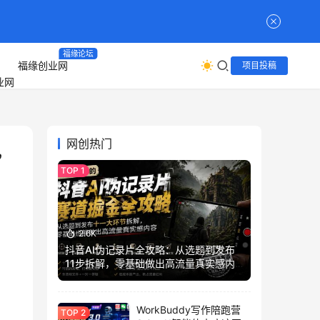
福缘论坛
福缘创业网
项目投稿
网创热门
，
2.6K
抖音AI伪记录片全攻略：从选题到发布
11步拆解，零基础做出高流量真实感内
容
WorkBuddy写作陪跑营