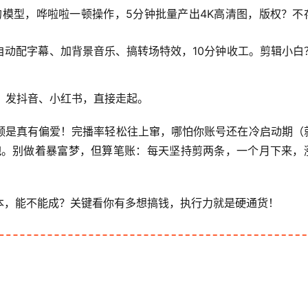
的模型，哗啦啦一顿操作，5分钟批量产出4K高清图，版权？不
自动配字幕、加背景音乐、搞转场特效，10分钟收工。剪辑小白
频，发抖音、小红书，直接走起。
频是真有偏爱！完播率轻松往上窜，哪怕你账号还在冷启动期（
跑
。别做着暴富梦，但算笔账：每天坚持剪两条，一个月下来，
本，能不能成？关键看你有多想搞钱，执行力就是硬通货！