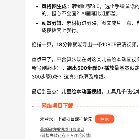
风格图生成
：转到即梦3.0，选个手绘童话
的。担心不会画？AI画笔比谁都溜。
动效剪辑
：素材扔进剪映，图文成片一点，
成模板套上就行。
掐指一算，
18分钟
就能导出一条1080P高清视
重点来了，平台算法现在对这类儿童绘本动画视
新号刚起步），
跑出500步骤0+播放量基本没
300步骤0粉？这真只能算及格线。
最后划重点：
儿童绘本动画视频
，工具几乎低成
网络项目下载
未登录，下载项目课程请先
登录
最新网络赚钱项目资源网
(链接失效可在下方评论反馈)