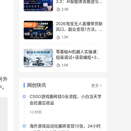
3.0：AI智能体去痕迹写
作，头条公众号百家号变
2.5K
现
2026淘宝无人直播带货新
风口，副业变现1方法，
无违规稳定可长期操作
1.3K
零基础AI机器人实操课：
组装调试+语音编程+3D
建模打印入门
1.0K
另外
网创快讯
更多
户。
CSGO游戏搬砖挂G全流程，小白当天学
会捡漏见收益
1小时前
海外游戏自动化搬砖变现10张，24小时