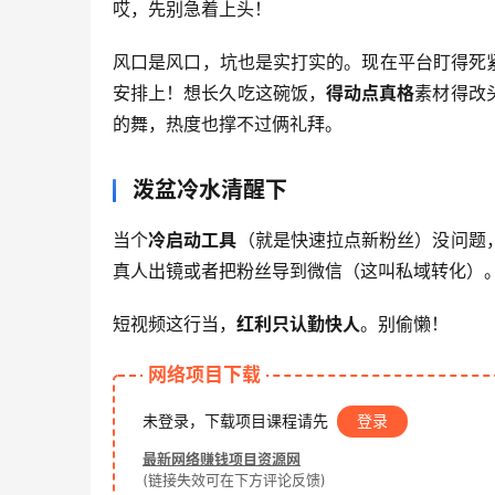
哎，先别急着上头！
风口是风口，坑也是实打实的。现在平台盯得死紧
安排上！想长久吃这碗饭，
得动点真格
素材得改
的舞，热度也撑不过俩礼拜。
泼盆冷水清醒下
当个
冷启动工具
（就是快速拉点新粉丝）没问题
真人出镜或者把粉丝导到微信（这叫私域转化）
短视频这行当，
红利只认勤快人
。别偷懒！
网络项目下载
未登录，下载项目课程请先
登录
最新网络赚钱项目资源网
(链接失效可在下方评论反馈)