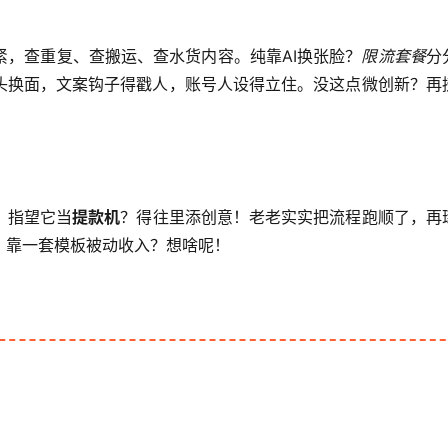
，查重复、查搬运、查水货内容。纯靠AI换张脸？
限流套餐
分
头换面，文案钩子得戳人，账号人设得立住。没这点微创新？再
，指望它当
提款机
？得往里添创意！老老实实把流程跑顺了，再
。靠一套模板被动收入？想啥呢！