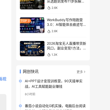
从选题到发布11步拆解，
零基础做出高流量真实感
2.6K
内容
WorkBuddy写作陪跑营
3.0：AI智能体去痕迹写
作，头条公众号百家号变
2.6K
现
2026淘宝无人直播带货新
风口，副业变现1方法，
无违规稳定可长期操作
1.3K
网创快讯
更多
画视
AI+PPT设计变现训练营，90天接单实
战，AI工具赋能副业赚钱
8小时前
番茄小说自动化G机实操，电脑后台阅读