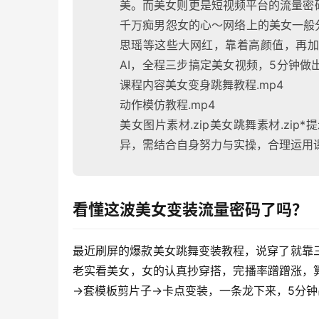
美。而美女则更是短视频平台的流量密
千万痴男怨女的心～网络上的美女一般
思瑶等这些大网红，靠着高颜值，再加
AI，全程三步搞定美女视频，5分钟
课程内容美女变身跳舞教程.mp4
动作模仿教程.mp4
美女图片素材.zip美女跳舞素材.z
异，需结合自身努力与实操，合理运用
看懂这波美女变装流量密码了吗？
最近刷屏的爆款美女跳舞变装教程，说穿了就靠
老实看美女，女的认真抄穿搭，完播率蹭蹭涨，
→套模板剪片子→卡点变装，一条龙下来，5分