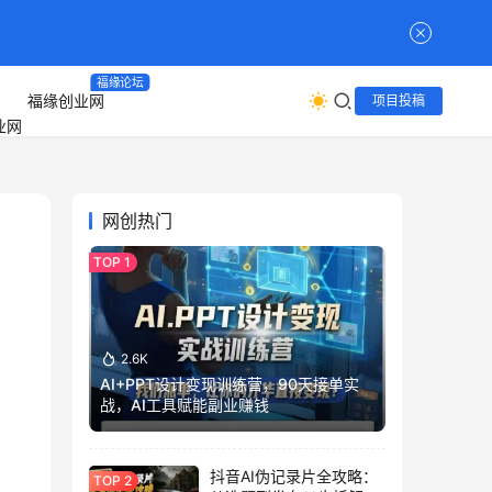
福缘论坛
福缘创业网
项目投稿
网创热门
2.6K
AI+PPT设计变现训练营，90天接单实
战，AI工具赋能副业赚钱
抖音AI伪记录片全攻略：