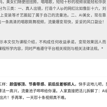
码，美女们随便扭扭胯，唱唱歌，短短十秒的视频就能轻松俘获
分为三类：一、真人出镜，打造个人ip的网红比如像彭十六，刘
上变装等才艺圈起了属于自己的流量池。二、AI美女，现在靠
做出一条高清的唱歌跳舞视频，流量爆变现快，妥妥的风口副业！
ip*提示本文仅为课程介绍，不构成任何收益承诺，变现效果因人而
课程所学内容，同时严格遵守平台相关规则与相关法律法规。*
三样：
颜值够顶、节奏带感、前后反差够抓人
。快手这地儿吧，
算法一高兴，流量池子哗哗给你灌。人家直接把活儿拆解了：AI
钟出片！手再笨，一天怼十条视频真不难。