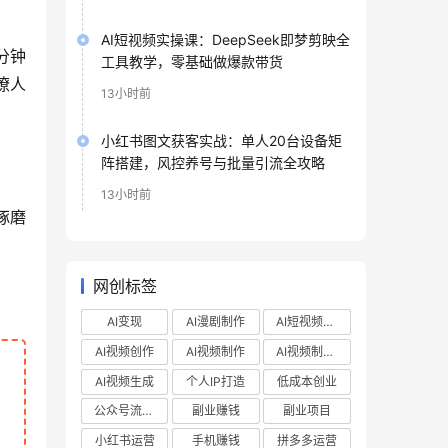
AI短视频实操课：DeepSeek即梦剪映全
分钟
工具教学，零基础做爆款带货
撩人
13小时前
小红书图文获客实战：单人20台设备矩
阵搭建，风控养号与批量引流全攻略
13小时前
琢磨
网创标签
AI变现
AI漫剧制作
AI短视频制作
AI视频创作
AI视频制作
AI视频制作教程
AI视频生成
个人IP打造
低成本创业
公众号流量主
副业赚钱
副业项目
小红书运营
手机赚钱
拼多多运营