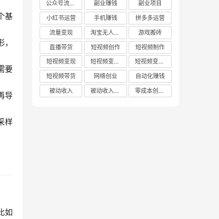
公众号流量主
副业赚钱
副业项目
个基
小红书运营
手机赚钱
拼多多运营
流量变现
淘宝无人直播
游戏搬砖
形，
直播带货
短视频创作
短视频制作
短视频变现
短视频变现技巧
短视频变现方法
需要
短视频带货
网络创业
自动化赚钱
被动收入
被动收入项目
零成本创业项目
再导
采样
比如