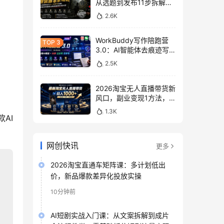
从选题到发布11步拆解，
零基础做出高流量真实感
2.6K
内容
WorkBuddy写作陪跑营
3.0：AI智能体去痕迹写
作，头条公众号百家号变
2.5K
现
2026淘宝无人直播带货新
风口，副业变现1方法，
无违规稳定可长期操作
1.3K
AI
网创快讯
更多
2026淘宝直通车矩阵课：多计划低出
价，新品爆款差异化投放实操
10分钟前
AI短剧实战入门课：从文案拆解到成片