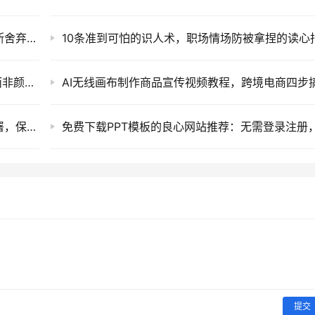
成功人士精力旺盛的秘诀：不被感情纠缠，果断舍弃干扰事业的情感关系
10条准到可怕的识人术，职场情场防被拿捏的读心
2026 最让女人无法抵抗的男人，靠的是手段而非颜值与财富
免U盘重装Win7-11，CmzPrep轻量PE一键部署，保留数据更省心
提交