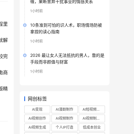
缠，果断舍弃干扰事业的情感关系
1小时前
程里
10条准到可怕的识人术，职场情场防被
拿捏的读心指南
就解
1小时前
2026 最让女人无法抵抗的男人，靠的是
较完
手段而非颜值与财富
1小时前
电商
版精
网创标签
AI变现
AI漫剧制作
AI短视频制作
AI视频创作
AI视频制作
AI视频制作教程
AI视频生成
个人IP打造
低成本创业