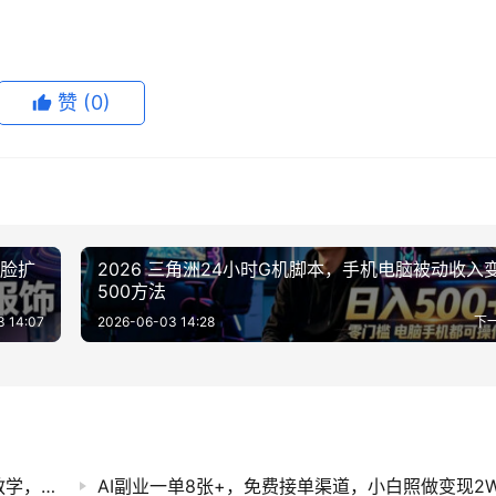
赞
(0)
换脸扩
2026 三角洲24小时G机脚本，手机电脑被动收入
500方法
3 14:07
2026-06-03 14:28
下
AI短剧实战入门课：从文案拆解到成片全流程教学，零基础抓住短剧流量变现风口
AI副业一单8张+，免费接单渠道，小白照做变现2