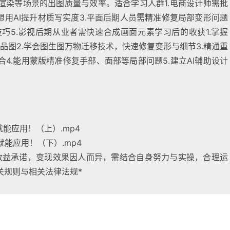
渲染等场景的出图质量与效率。适合学习人群1.电商设计师需批
想用AI提升材质写实度3.平面后期人员需精准修复局部变形问题
高阶技巧5.影视后期从业者需快速合成画面元素学习后的收获1.掌握
成产品图2.学会图生图万物迁移技术，快速修复变形与细节3.精通重
4.能用蒙版精准修复手部、面部等局部问题5.建立AI辅助设计
了就能应用！（上）.mp4
了就能应用！（下）.mp4
收益承诺，变现效果因人而异，需结合自身努力与实操，合理运
关规则与相关法律法规*