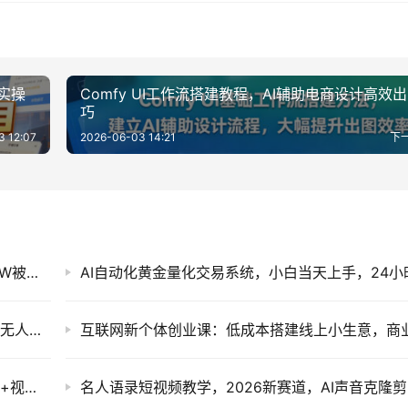
机实操
Comfy UI工作流搭建教程，AI辅助电商设计高效
巧
3 12:07
2026-06-03 14:21
下
白天上班做多多虚拟电商，无货源新店变现1-3W被动收入
AI+电商全域掘金实战课：抖音视频号拼多多半无人直播与AI工具变现
AI数字人口播克隆实战课：声音克隆+形象克隆+视频生成全流程
名人