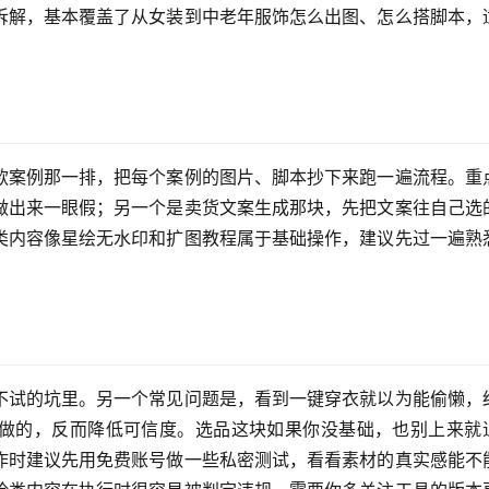
拆解，基本覆盖了从女装到中老年服饰怎么出图、怎么搭脚本，
款案例那一排，把每个案例的图片、脚本抄下来跑一遍流程。重
做出来一眼假；另一个是卖货文案生成那块，先把文案往自己选
类内容像星绘无水印和扩图教程属于基础操作，建议先过一遍熟
不试的坑里。另一个常见问题是，看到一键穿衣就以为能偷懒，
I做的，反而降低可信度。选品这块如果你没基础，也别上来就
作时建议先用免费账号做一些私密测试，看看素材的真实感能不