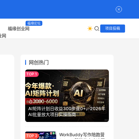
福缘论坛
福缘创业网
项目投稿
网创热门
3.0K
AI矩阵计划日收益300步骤0+，2026年
AI批量放大项目实操指南
WorkBuddy写作陪跑营