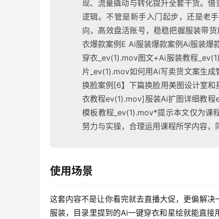
现、流量撬动与转化提升全套干货。借
逻辑。不管是新手入门起步，还是老手
向，高效盘活账号，稳稳把握服装带货
衣爆款案例E Ai服装爆款案例Ai服装爆
穿衣_ev(1).mov图文+Ai服装教程_ev
片_ev(1).mov如何用Ai写卖货文案生成智
换脸案例[6】下篇换脸用美图设计室和星绘ev
衣教程ev(1).mov]服装Ai扩图详细教程
模板教程_ev(1).mov*提示本文
努力与实操，合理运用课程所学内容，
使用场景
这套内容不是让你看完就去直播大促，更偏解决
服装，目录里提到的Ai一键穿衣和星绘就能直