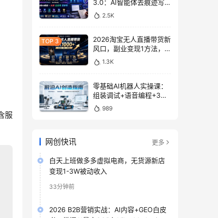
3.0：AI智能体去痕迹写
作，头条公众号百家号变
2.5K
现
2026淘宝无人直播带货新
风口，副业变现1方法，
无违规稳定可长期操作
1.3K
零基础AI机器人实操课：
组装调试+语音编程+3D
建模打印入门
989
包含服
网创快讯
更多
白天上班做多多虚拟电商，无货源新店
变现1-3W被动收入
33分钟前
2026 B2B营销实战：AI内容+GEO白皮