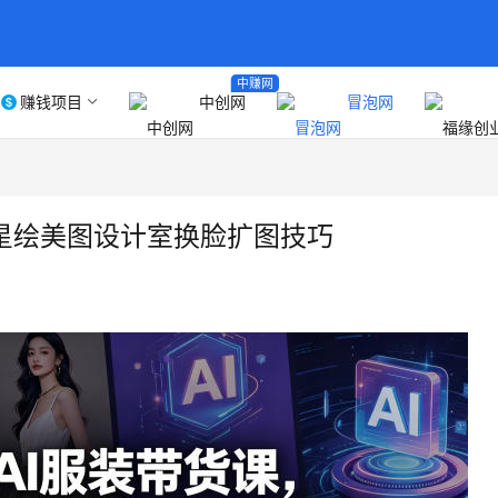
中赚网
赚钱项目
中创网
冒泡网
，星绘美图设计室换脸扩图技巧