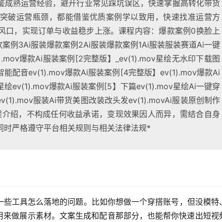
鉴成熟运营经验，避开行业常见踩坑误区，快速掌握高转化带货
突破运营瓶颈，都能借鉴优质案例学以致用，快速找准运营方
风口，实现订单与收益稳步上涨。课程内容：爆款案例0换脸上
款案例3Ai服装爆款案例2Ai服装爆款案例1Ai服装服装赛道Ai一键
(1).mov爆款Ai服装案例[2完整版】_ev(1).mov星绘无水印下载图
能配音ev(1).mov爆款Ai服装案例[4完整版】ev(1).mov爆款Ai
(1).mov爆款Ai服装案例[5】下篇ev(1).mov星绘Ai一键穿
ev(1).mov服装Ai带货美图改装改头发ev(1).movAi服装原创制作
仅为课程介绍，不构成任何收益承诺，变现效果因人而异，需结合自身
同时严格遵守平台相关规则与相关法律法规*
一些工具怎么落地的问题。比如你想做一个穿搭账号，但没模特
接用来做展示素材。文案生成和配音那部分，也能帮你快速出短视