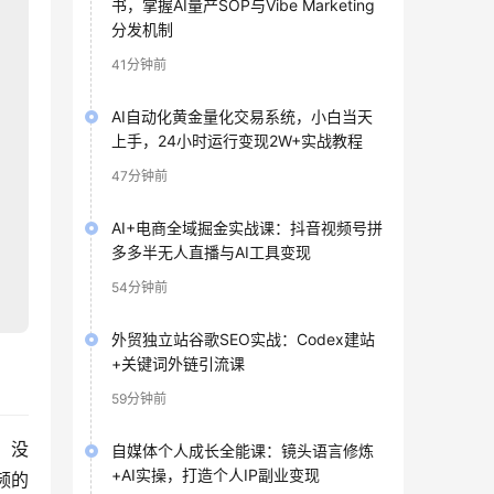
书，掌握AI量产SOP与Vibe Marketing
分发机制
41分钟前
AI自动化黄金量化交易系统，小白当天
上手，24小时运行变现2W+实战教程
47分钟前
AI+电商全域掘金实战课：抖音视频号拼
多多半无人直播与AI工具变现
54分钟前
外贸独立站谷歌SEO实战：Codex建站
+关键词外链引流课
59分钟前
、没
自媒体个人成长全能课：镜头语言修炼
+AI实操，打造个人IP副业变现
频的