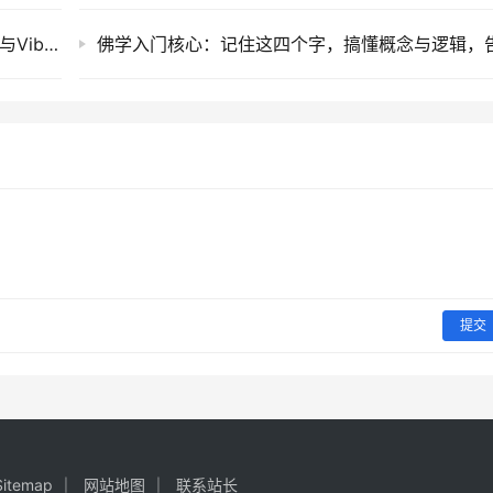
AI内容+GEO实战白皮书：B2B营销AI量产SOP与VibeMarketing分发机制
提交
Sitemap
网站地图
联系站长