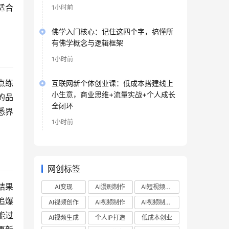
适合
1小时前
佛学入门核心：记住这四个字，搞懂所
有佛学概念与逻辑框架
1小时前
点练
互联网新个体创业课：低成本搭建线上
小生意，商业思维+流量实战+个人成长
的品
全闭环
悉界
1小时前
网创标签
结果
AI变现
AI漫剧制作
AI短视频制作
追爆
AI视频创作
AI视频制作
AI视频制作教程
能过
AI视频生成
个人IP打造
低成本创业