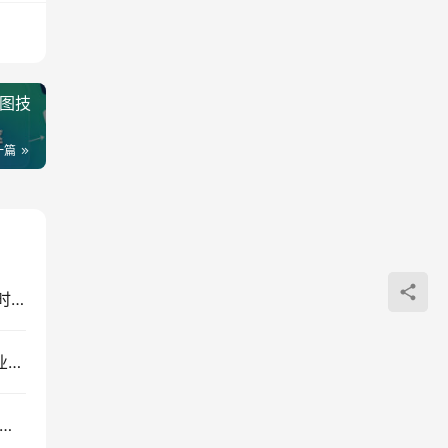
出图技
一篇
AI自动化黄金量化交易系统，小白当天上手，24小时运行变现2W+实战教程
互联网新个体创业课：低成本搭建线上小生意，商业思维+流量实战+个人成长全闭环
语录短视频教学，2026新赛道，AI声音克隆剪辑涨粉变现课