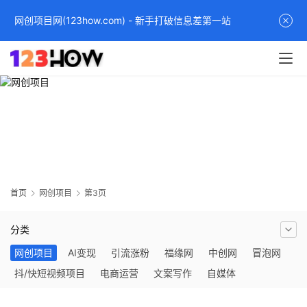
网创项目网(123how.com) - 新手打破信息差第一站
网创项目
分享最新热门网络赚钱项目和网创项目，全面的互联网赚钱和创业
指南，帮助您通过多种方式实现收入增长。无论是通过兼职、副业
还是全职创业，都有最专业的建议和资源，开启网赚和网创之旅！
首页
网创项目
第3页
分类
网创项目
AI变现
引流涨粉
福缘网
中创网
冒泡网
抖/快短视频项目
电商运营
文案写作
自媒体
社群营销
网络项目