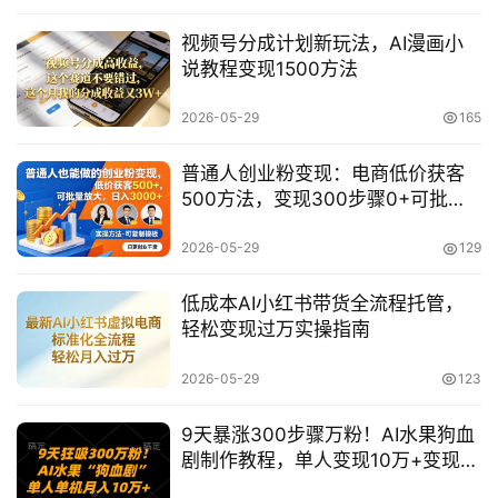
网
视频号分成计划新玩法，AI漫画小
创
说教程变现1500方法
快
2026-05-29
165
讯
普通人创业粉变现：电商低价获客
500方法，变现300步骤0+可批量
赚
放大
钱
2026-05-29
129
项
目
低成本AI小红书带货全流程托管，
轻松变现过万实操指南
中
2026-05-29
123
创
网
9天暴涨300步骤万粉！AI水果狗血
剧制作教程，单人变现10万+变现指
南