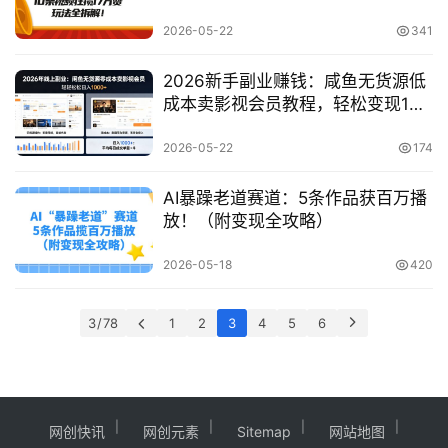
爆款短视频！
2026-05-22
341
2026新手副业赚钱：咸鱼无货源低
成本卖影视会员教程，轻松变现100
步骤0+
2026-05-22
174
AI暴躁老道赛道：5条作品获百万播
放！（附变现全攻略）
2026-05-18
420
3 / 78
1
2
3
4
5
6
网创快讯
网创元素
Sitemap
网站地图