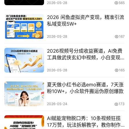
2026-05-28
565
冒
泡
2026 闲鱼虚拟资产变现，精准引流
网
私域变现5W+
2026-05-28
167
福
缘
2026视频号分成收益赛道，AI免费
创
工具做武侠玄幻中视频，小白变现
业
100步骤0+
网
2026-05-28
165
夏天做小红书必选emo赛道，7天涨
粉10W+，小众软件搬运伪原创爆款
2026-05-24
173
AI赋能宠物脱口秀：10条视频狂揽
17万赞，玩法拆解教学，教你制作