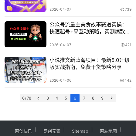
2026-04-07
739
公众号流量主美食故事赛道实操：
快速起号+高互动策略，实测爆款文
章变现指南
2026-04-07
421
小说推文新蓝海项目：最新5.0升级
版实战指南，免费干货策略分享
2026-04-06
442
6 / 78
3
4
5
6
7
8
9
网创快讯
网创元素
Sitemap
网站地图