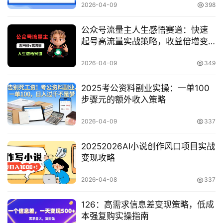
2026-04-09
398
冒
泡
公众号流量主人生感悟赛道：快速
网
起号高流量实战策略，收益倍增变
现指南
2026-04-09
349
福
缘
2025考公资料副业实操：一单100
创
步骤元的额外收入策略
业
网
2026-04-09
337
20252026AI小说创作风口项目实战
变现攻略
2026-04-08
337
126：高需求信息差变现策略，低成
本强复购实操指南