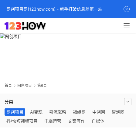
网创项目网(123how.com) - 新手打破信息差第一站
网创项目
分享最新热门网络赚钱项目和网创项目，全面的互联网赚钱和创业
指南，帮助您通过多种方式实现收入增长。无论是通过兼职、副业
还是全职创业，都有最专业的建议和资源，开启网赚和网创之旅！
首页
网创项目
第6页
分类
网创项目
AI变现
引流涨粉
福缘网
中创网
冒泡网
抖/快短视频项目
电商运营
文案写作
自媒体
社群营销
网络项目