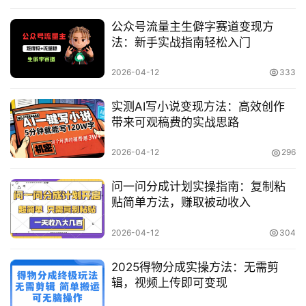
网
公众号流量主生僻字赛道变现方
创
法：新手实战指南轻松入门
快
2026-04-12
333
讯
实测AI写小说变现方法：高效创作
带来可观稿费的实战思路
赚
钱
2026-04-12
296
项
目
问一问分成计划实操指南：复制粘
贴简单方法，赚取被动收入
中
2026-04-12
304
创
网
2025得物分成实操方法：无需剪
辑，视频上传即可变现